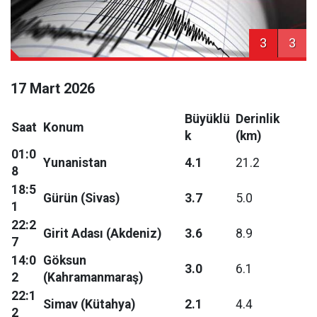
3
3
17 Mart 2026
Büyüklü
Derinlik
Saat
Konum
k
(km)
01:0
Yunanistan
4.1
21.2
8
18:5
Gürün (Sivas)
3.7
5.0
1
22:2
Girit Adası (Akdeniz)
3.6
8.9
7
14:0
Göksun
3.0
6.1
2
(Kahramanmaraş)
22:1
Simav (Kütahya)
2.1
4.4
2