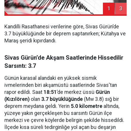
1
3
Kandilli Rasathanesi verilerine göre, Sivas Gürün’de
3.7 büyüklüğünde bir deprem saptanırken; Kütahya ve
Maraş şeridi kıpırdandı.
Sivas Gürün’de Akşam Saatlerinde Hissedilir
Sarsıntı: 3.7
Günün karasal alandaki en yüksek sismik
ivmelerinden biri akşamüstü saatlerinde Sivas'tan
rapor edildi. Saat
18:51
’de merkez üssü
Gürün
(Kızılören)
olan
3.7 büyüklüğünde
(Mw 3.8) sığ bir
deprem meydana geldi. Yerin
5.0 kilometre
altında,
yüzeye yakın gerçekleşen bu sarsıntı Gürün ilçe
merkezi ve çevre köylerde belirgin şekilde hissedildi.
İlçede kısa süreli tedirginliğe yol açan bu deşarjın