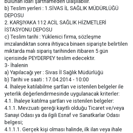
bulunan idari şartnameden ulaşılabilir.
b) Teslim yerleri : 1.SİVAS İL SAĞLIK MÜDÜRLÜĞÜ
DEPOSU
2. KARŞIYAKA 112 ACİL SAĞLIK HİZMETLERİ
İSTASYONU DEPOSU
c) Teslim tarihi : Yüklenici firma, sözleşme
imzalandıktan sonra ihtiyaca binaen siparişte belirtilen
miktarda malı sipariş tarihinden itibaren 5 gün
içerisinde PEYDERPEY teslim edecektir.
3- İhalenin
a) Yapılacağı yer : Sivas İl Sağlık Müdürlüğü
b) Tarihi ve saati : 17.04.2014 - 10:00
4. İhaleye katılabilme şartları ve istenilen belgeler ile
yeterlik değerlendirmesinde uygulanacak kriterler:
4.1. İhaleye katılma şartları ve istenilen belgeler:
4.1.1. Mevzuatı gereği kayıtlı olduğu Ticaret ve/veya
Sanayi Odası ya da ilgili Esnaf ve Sanatkarlar Odası
belgesi;
4.1.1.1. Gerçek kişi olması halinde, ilk ilan veya ihale