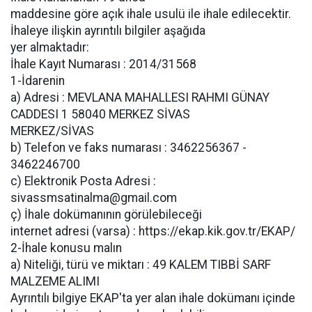
maddesine göre açık ihale usulü ile ihale edilecektir.
İhaleye ilişkin ayrıntılı bilgiler aşağıda
yer almaktadır:
İhale Kayıt Numarası : 2014/31568
1-İdarenin
a) Adresi : MEVLANA MAHALLESI RAHMI GÜNAY
CADDESI 1 58040 MERKEZ SİVAS
MERKEZ/SİVAS
b) Telefon ve faks numarası : 3462256367 -
3462246700
c) Elektronik Posta Adresi :
sivassmsatinalma@gmail.com
ç) İhale dokümanının görülebileceği
internet adresi (varsa) : https://ekap.kik.gov.tr/EKAP/
2-İhale konusu malın
a) Niteliği, türü ve miktarı : 49 KALEM TIBBİ SARF
MALZEME ALIMI
Ayrıntılı bilgiye EKAP'ta yer alan ihale dokümanı içinde