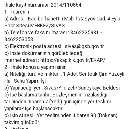
İhale kayıt numarası :2014/110864
1 - İdarenin
a) Adresi : Kadıburhanettin Mah. İstasyon Cad. 4 Eylül
Spor Sitesi MERKEZ/SİVAS
b) Telefon ve faks numarası : 3462235931 -
3462253053
c) Elektronik posta adresi : sivas@gsb.gov.tr.
ç) İhale dokümanının görülebileceği
internet adresi : https://ekap.kik.gov.tr/EKAP/
2 - İhale konusu yapım işinin
a) Niteliği, türü ve miktarı : 1 Adet Sentetik Çim Yüzeyli
Halı Saha Yapım İşi
b) Yapılacağı yer : Sivas/Yıldızeli/Güneykaya Beldesi
c) İşe başlama tarihi : Sözleşmenin imzalandığı
tarihinden itibaren 7 (Yedi) gün içinde yer teslimi
yapılarak işe başlanacaktır.
ç) İşin süresi : Yer tesliminden itibaren 90 (Doksan)
takvim günüdür