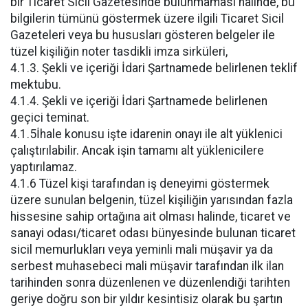
bir Ticaret Sicil Gazetesinde bulunmaması halinde, bu
bilgilerin tümünü göstermek üzere ilgili Ticaret Sicil
Gazeteleri veya bu hususları gösteren belgeler ile
tüzel kişiliğin noter tasdikli imza sirküleri,
4.1.3. Şekli ve içeriği İdari Şartnamede belirlenen teklif
mektubu.
4.1.4. Şekli ve içeriği İdari Şartnamede belirlenen
geçici teminat.
4.1.5İhale konusu işte idarenin onayı ile alt yüklenici
çalıştırılabilir. Ancak işin tamamı alt yüklenicilere
yaptırılamaz.
4.1.6 Tüzel kişi tarafından iş deneyimi göstermek
üzere sunulan belgenin, tüzel kişiliğin yarısından fazla
hissesine sahip ortağına ait olması halinde, ticaret ve
sanayi odası/ticaret odası bünyesinde bulunan ticaret
sicil memurlukları veya yeminli mali müşavir ya da
serbest muhasebeci mali müşavir tarafından ilk ilan
tarihinden sonra düzenlenen ve düzenlendiği tarihten
geriye doğru son bir yıldır kesintisiz olarak bu şartın