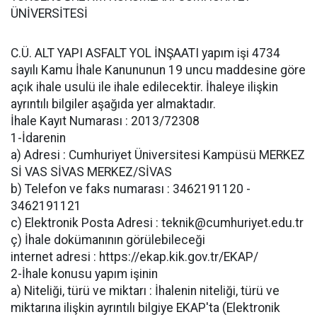
ÜNİVERSİTESİ
C.Ü. ALT YAPI ASFALT YOL İNŞAATI yapım işi 4734
sayılı Kamu İhale Kanununun 19 uncu maddesine göre
açık ihale usulü ile ihale edilecektir. İhaleye ilişkin
ayrıntılı bilgiler aşağıda yer almaktadır.
İhale Kayıt Numarası : 2013/72308
1-İdarenin
a) Adresi : Cumhuriyet Üniversitesi Kampüsü MERKEZ
Sİ VAS SİVAS MERKEZ/SİVAS
b) Telefon ve faks numarası : 3462191120 -
3462191121
c) Elektronik Posta Adresi : teknik@cumhuriyet.edu.tr
ç) İhale dokümanının görülebileceği
internet adresi : https://ekap.kik.gov.tr/EKAP/
2-İhale konusu yapım işinin
a) Niteliği, türü ve miktarı : İhalenin niteliği, türü ve
miktarına ilişkin ayrıntılı bilgiye EKAP'ta (Elektronik