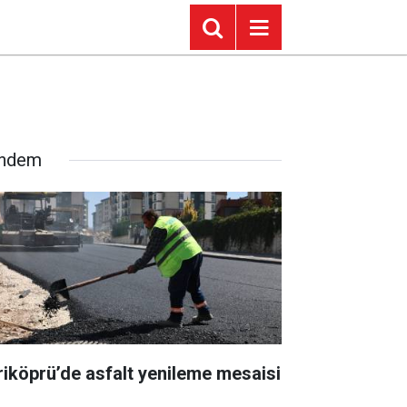
ndem
riköprü’de asfalt yenileme mesaisi