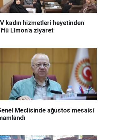
V kadın hizmetleri heyetinden
ftü Limon'a ziyaret
 Genel Meclisinde ağustos mesaisi
mamlandı