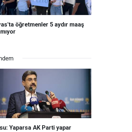
vas'ta öğretmenler 5 aydır maaş
amıyor
ndem
su: Yaparsa AK Parti yapar