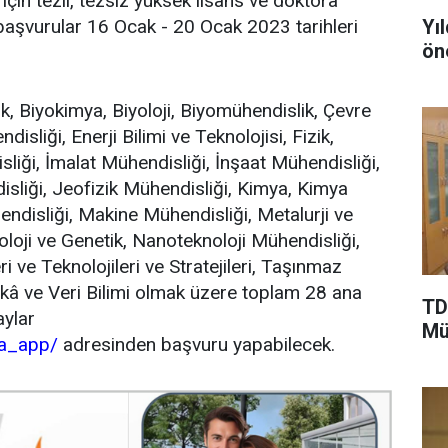
için tezli, tezsiz yüksek lisans ve doktora
Yı
başvurular 16 Ocak - 20 Ocak 2023 tarihleri
ön
k, Biyokimya, Biyoloji, Biyomühendislik, Çevre
isliği, Enerji Bilimi ve Teknolojisi, Fizik,
iği, İmalat Mühendisliği, İnşaat Mühendisliği,
disliği, Jeofizik Mühendisliği, Kimya, Kimya
disliği, Makine Mühendisliği, Metalurji ve
oji ve Genetik, Nanoteknoloji Mühendisliği,
 ve Teknolojileri ve Stratejileri, Taşınmaz
kâ ve Veri Bilimi olmak üzere toplam 28 ana
TD
aylar
Mü
na_app/
adresinden başvuru yapabilecek.