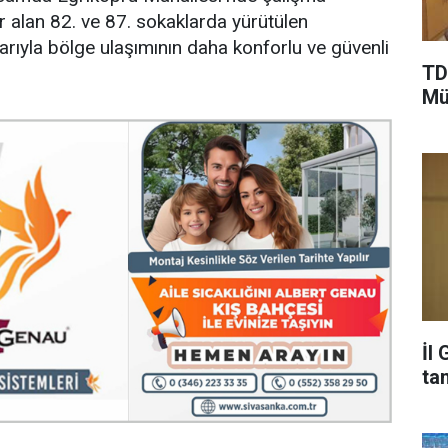
yer alan 82. ve 87. sokaklarda yürütülen
rıyla bölge ulaşımının daha konforlu ve güvenli
TD
Mü
İl
ta