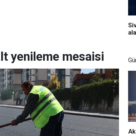
Si
al
lt yenileme mesaisi
Gü
Ak