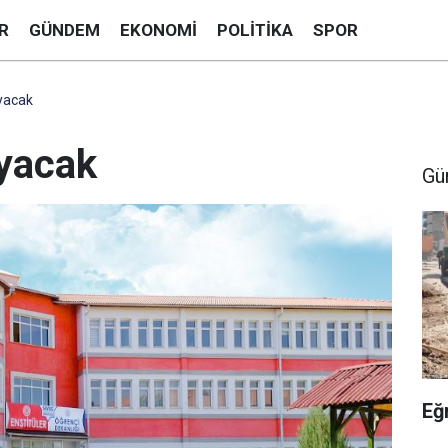
R
GÜNDEM
EKONOMI
POLITIKA
SPOR
yacak
ayacak
Gü
Eğ