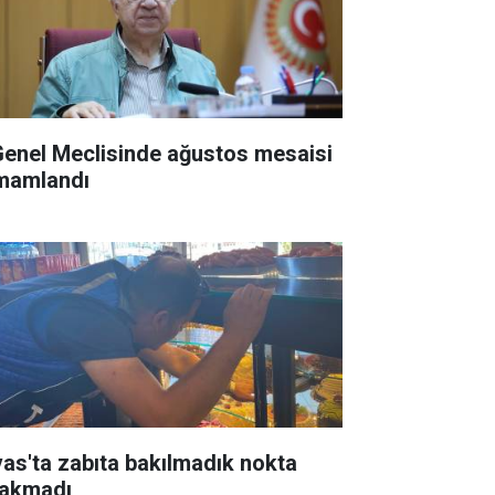
 Genel Meclisinde ağustos mesaisi
mamlandı
vas'ta zabıta bakılmadık nokta
rakmadı