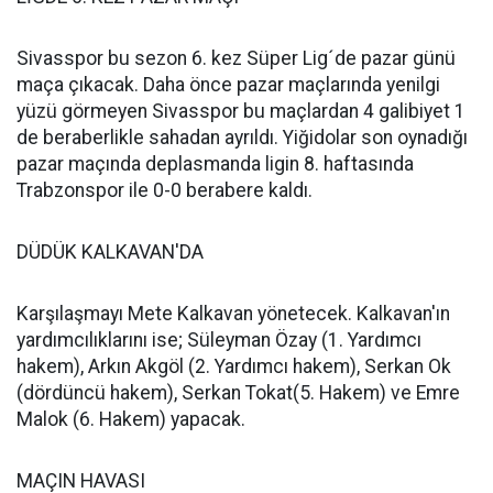
Sivasspor bu sezon 6. kez Süper Lig´de pazar günü
maça çıkacak. Daha önce pazar maçlarında yenilgi
yüzü görmeyen Sivasspor bu maçlardan 4 galibiyet 1
de beraberlikle sahadan ayrıldı. Yiğidolar son oynadığı
pazar maçında deplasmanda ligin 8. haftasında
Trabzonspor ile 0-0 berabere kaldı.
DÜDÜK KALKAVAN'DA
Karşılaşmayı Mete Kalkavan yönetecek. Kalkavan'ın
yardımcılıklarını ise; Süleyman Özay (1. Yardımcı
hakem), Arkın Akgöl (2. Yardımcı hakem), Serkan Ok
(dördüncü hakem), Serkan Tokat(5. Hakem) ve Emre
Malok (6. Hakem) yapacak.
MAÇIN HAVASI