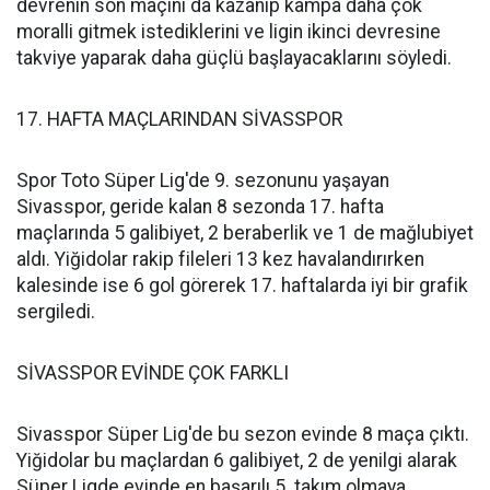
devrenin son maçını da kazanıp kampa daha çok
moralli gitmek istediklerini ve ligin ikinci devresine
takviye yaparak daha güçlü başlayacaklarını söyledi.
17. HAFTA MAÇLARINDAN SİVASSPOR
Spor Toto Süper Lig'de 9. sezonunu yaşayan
Sivasspor, geride kalan 8 sezonda 17. hafta
maçlarında 5 galibiyet, 2 beraberlik ve 1 de mağlubiyet
aldı. Yiğidolar rakip fileleri 13 kez havalandırırken
kalesinde ise 6 gol görerek 17. haftalarda iyi bir grafik
sergiledi.
SİVASSPOR EVİNDE ÇOK FARKLI
Sivasspor Süper Lig'de bu sezon evinde 8 maça çıktı.
Yiğidolar bu maçlardan 6 galibiyet, 2 de yenilgi alarak
Süper Ligde evinde en başarılı 5. takım olmaya