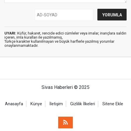
UYARI:
Küfür, hakaret, rencide edici cümleler veya imalar, inançlara saldırı
içeren, imla kuralları ile yazılmamış,
Türkçe karakter kullanılmayan ve büyük harflerle yazılmış yorumlar
onaylanmamaktadır.
Sivas Haberleri © 2025
Anasayfa
Künye
İletişim
Gizlilik İlkeleri
Sitene Ekle