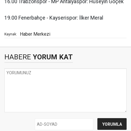
16.00 Trabzonspor - MP Antalyaspor: Hüseyin Göçek
19.00 Fenerbahçe - Kayserispor: İlker Meral
Haber Merkezi
Kaynak:
HABERE
YORUM KAT