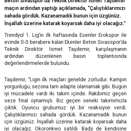
Beton Sivasspor’da Teknik Direktör İsmet Taşdemir
maçın ardından yaptığı açıklamada, “Çalıştıklarımızı
sahada gördük. Kazanamadık bunun için üzgünüz.
İnşallah üzerine katarak koyarsak daha iyi olacağız."
Trendyol 1. Lig’in ilk haftasında Esenler Erokspor ile
evinde 0-0 berabere kalan Ekenler Beton Sivasspor’da
Teknik Direktör İsmet Taşdemir, karşılaşmanın
ardından düzenlenen basın toplantısında
değerlendirmelerde bulundu.
Taşdemir, “Ligin ilk maçları genelde zorludur. Kampın
yorgunluğu, sezona tam adapte olamamak gibi. Bugün
iyi mücadele vardı iki takım içinde. Rakibimiz geçen
seze final oynamıştı. Biz geçen seneki takımımızla
çıktık. Oyuncu grubumuz iyi bir reaksiyon verdi.
Çalıştıklarımızı sahada gördük. Kazanamadık bunun
için üzgünüz. İnşallah üzerine katarak koyarsak daha
iyi olacağız. Okoronkwo satıldı. Badji de kendisine