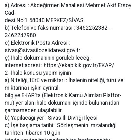
a) Adresi : Akdeğirmen Mahallesi Mehmet Akif Ersoy
Cad-
desi No:1 58040 MERKEZ/SİVAS
b) Telefon ve faks numarası : 3462252382 -
3462247980
c) Elektronik Posta Adresi :
sivas@sivasilozelidaresi.gov.tr
ç) İhale dokümanının görülebileceği
internet adresi : https://ekap.kik.gov.tr/EKAP/
2- İhale konusu yapım işinin
a) Niteliği, türü ve miktarı : İhalenin niteliği, türü ve
miktarına ilişkin ayrıntılı
bilgiye EKAP'ta (Elektronik Kamu Alımları Platfor-
mu) yer alan ihale dokümanı içinde bulunan idari
şartnameden ulaşılabilir.
b) Yapılacağı yer : Sivas İli Divriği İlçesi
c) İşe başlama tarihi : Sözleşmenin imzalandığı
tarihten itibaren 10 gün