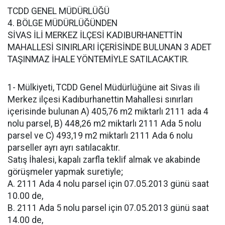
TCDD GENEL MÜDÜRLÜĞÜ
4. BÖLGE MÜDÜRLÜĞÜNDEN
SİVAS İLİ MERKEZ İLÇESİ KADIBURHANETTİN
MAHALLESİ SINIRLARI İÇERİSİNDE BULUNAN 3 ADET
TAŞINMAZ İHALE YÖNTEMİYLE SATILACAKTIR.
1- Mülkiyeti, TCDD Genel Müdürlüğüne ait Sivas ili
Merkez ilçesi Kadıburhanettin Mahallesi sınırları
içerisinde bulunan A) 405,76 m2 miktarlı 2111 ada 4
nolu parsel, B) 448,26 m2 miktarlı 2111 Ada 5 nolu
parsel ve C) 493,19 m2 miktarlı 2111 Ada 6 nolu
parseller ayrı ayrı satılacaktır.
Satış İhalesi, kapalı zarfla teklif almak ve akabinde
görüşmeler yapmak suretiyle;
A. 2111 Ada 4 nolu parsel için 07.05.2013 günü saat
10.00 de,
B. 2111 Ada 5 nolu parsel için 07.05.2013 günü saat
14.00 de,