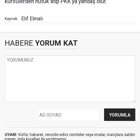
kürsülerden nutuk atıp PKK’ya yandaş olur.”
Elif Elmalı
Kaynak:
HABERE
YORUM KAT
UYARI:
Küfür, hakaret, rencide edici cümleler veya imalar, inançlara saldırı
içeren, imla kuralları ile yazılmamış,