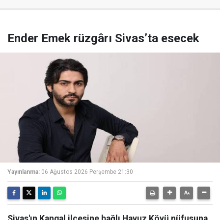
Ender Emek rüzgârı Sivas’ta esecek
Yayınlanma:
06 Ağustos 2026 Perşembe 21:30
Sivas'ın Kangal ilçesine bağlı Havuz Köyü nüfusuna