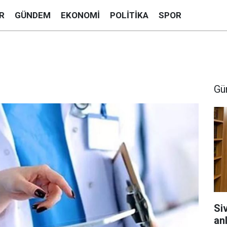
R
GÜNDEM
EKONOMI
POLITIKA
SPOR
Gü
Si
anl