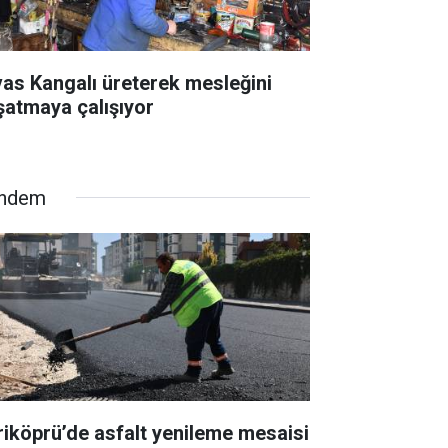
vas Kangalı üreterek mesleğini
şatmaya çalışıyor
ndem
riköprü’de asfalt yenileme mesaisi