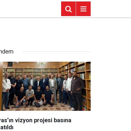
ndem
vas’ın vizyon projesi basına
atıldı