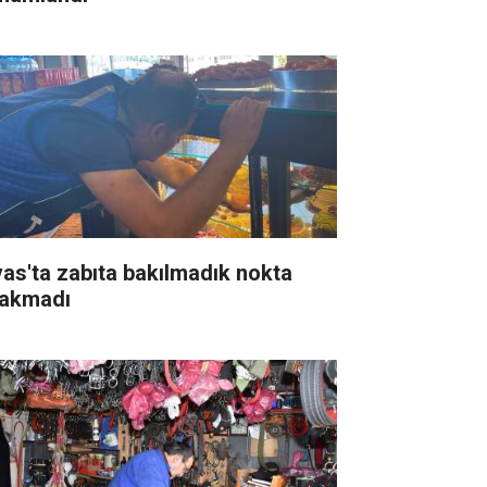
vas'ta zabıta bakılmadık nokta
rakmadı