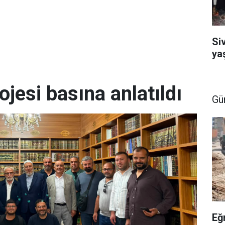
Si
ya
ojesi basına anlatıldı
Gü
Eğ