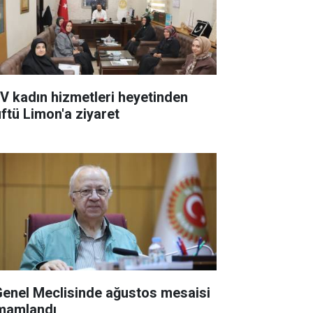
V kadın hizmetleri heyetinden
ftü Limon'a ziyaret
 Genel Meclisinde ağustos mesaisi
mamlandı