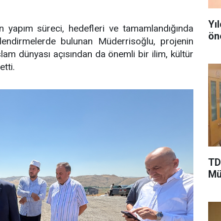
Yı
nin yapım süreci, hedefleri ve tamamlandığında
ön
endirmelerde bulunan Müderrisoğlu, projenin
İslam dünyası açısından da önemli bir ilim, kültür
tti.
TD
Mü