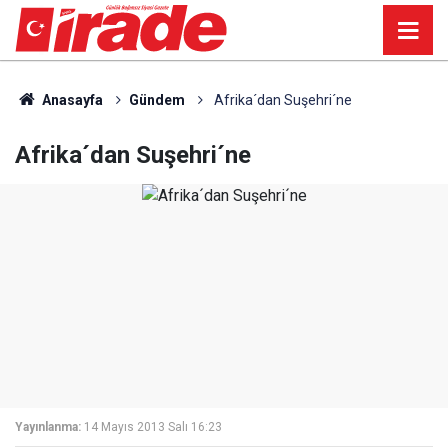
Anasayfa
Gündem
Afrika´dan Suşehri´ne
Afrika´dan Suşehri´ne
Yayınlanma:
14 Mayıs 2013 Salı 16:23