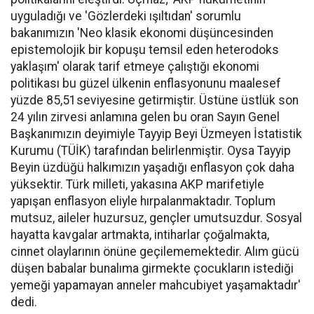
uyguladığı ve 'Gözlerdeki ışıltıdan' sorumlu
bakanımızın 'Neo klasik ekonomi düşüncesinden
epistemolojik bir kopuşu temsil eden heterodoks
yaklaşım' olarak tarif etmeye çalıştığı ekonomi
politikası bu güzel ülkenin enflasyonunu maalesef
yüzde 85,51seviyesine getirmiştir. Üstüne üstlük son
24 yılın zirvesi anlamına gelen bu oran Sayın Genel
Başkanımızın deyimiyle Tayyip Beyi Üzmeyen İstatistik
Kurumu (TÜİK) tarafından belirlenmiştir. Oysa Tayyip
Beyin üzdüğü halkımızın yaşadığı enflasyon çok daha
yüksektir. Türk milleti, yakasına AKP marifetiyle
yapışan enflasyon eliyle hırpalanmaktadır. Toplum
mutsuz, aileler huzursuz, gençler umutsuzdur. Sosyal
hayatta kavgalar artmakta, intiharlar çoğalmakta,
cinnet olaylarının önüne geçilememektedir. Alım gücü
düşen babalar bunalıma girmekte çocukların istediği
yemeği yapamayan anneler mahcubiyet yaşamaktadır'
dedi.