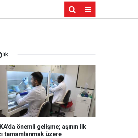
ğlık
KA'da önemli gelişme; aşının ilk
zı tamamlanmak üzere