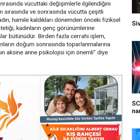
rasında vücuttaki değişimlerle ilgilendiğini
um sırasında ve sonrasında vücutta çeşitli
dın, hamile kaldıkları dönemden önceki fiziksel
Si
tetiği, kadınların genç görünümlerine
ar bütünüdür. Birden fazla cerrahi işlem,
adınların doğum sonrasında toparlanmalarına
nın aksine anne psikolojisi için önemli” diye
SC
na