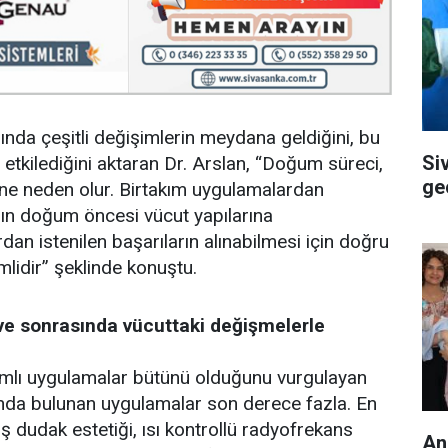
rında çeşitli değişimlerin meydana geldiğini, bu
Si
tkilediğini aktaran Dr. Arslan, “Doğum süreci,
ge
ine neden olur. Birtakım uygulamalardan
rın doğum öncesi vücut yapılarına
dan istenilen başarıların alınabilmesi için doğru
idir” şeklinde konuştu.
 ve sonrasında vücuttaki değişmelerle
amlı uygulamalar bütünü olduğunu vurgulayan
ında bulunan uygulamalar son derece fazla. En
dış dudak estetiği, ısı kontrollü radyofrekans