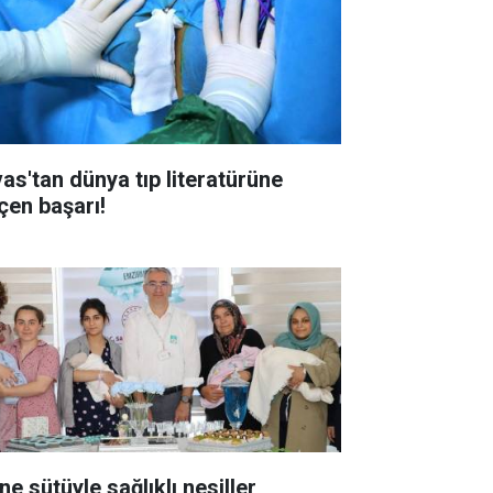
vas'tan dünya tıp literatürüne
çen başarı!
Anne sütüyle sağlıklı nesiller