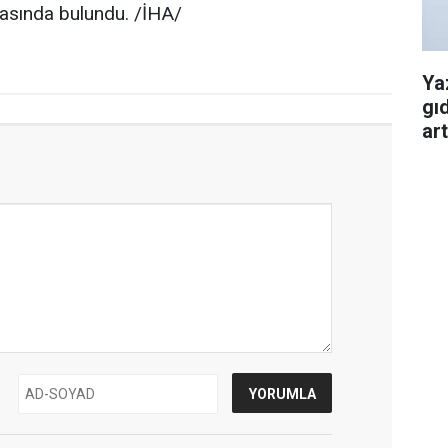
masında bulundu. /İHA/
Ya
gı
art