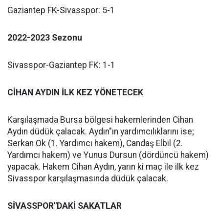
Gaziantep FK-Sivasspor: 5-1
2022-2023 Sezonu
Sivasspor-Gaziantep FK: 1-1
CİHAN AYDIN İLK KEZ YÖNETECEK
Karşılaşmada Bursa bölgesi hakemlerinden Cihan
Aydın düdük çalacak. Aydın"ın yardımcılıklarını ise;
Serkan Ok (1. Yardımcı hakem), Candaş Elbil (2.
Yardımcı hakem) ve Yunus Dursun (dördüncü hakem)
yapacak. Hakem Cihan Aydın, yarın ki maç ile ilk kez
Sivasspor karşılaşmasında düdük çalacak.
SİVASSPOR"DAKİ SAKATLAR