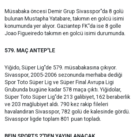
Müsabaka öncesi Demir Grup Sivasspor"da 8 golü
bulunan Mustapha Yatabare, takımın en golcü isimi
konumunda yer alıyor. Gaziantep FK"da ise 8 golle
Joao Figueiredo takımın en golcü isimi durumunda.
579. MAÇ ANTEP"LE
Yiğido, Süper Lig"de 579. müsabakasına çıkıyor.
Sivasspor, 2005-2006 sezonunda merhaba dediği
Spor Toto Süper Lig ve Süper Final Avrupa Ligi
Grubunda bugüne kadar 578 maça çıktı. Yiğidolar,
Süper Toto Süper Lig"de 213 galibiyet, 162 beraberlik
ve 203 mağlubiyet aldı. 790 kez rakip fileleri
havalandıran Sivasspor, 782 golü de kalesinde gördü.
Sivasspor ligde toplam 801 puan topladı.
BEIN SPORTS 2"DEN YAYINLANACAK