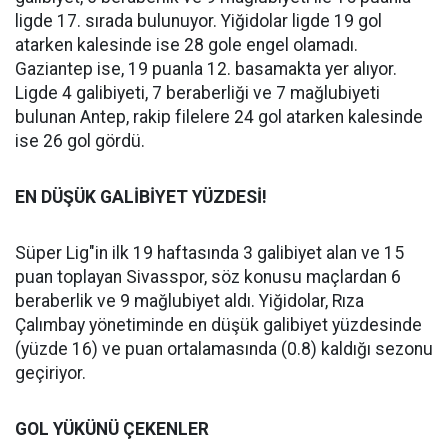
ligde 17. sırada bulunuyor. Yiğidolar ligde 19 gol
atarken kalesinde ise 28 gole engel olamadı.
Gaziantep ise, 19 puanla 12. basamakta yer alıyor.
Ligde 4 galibiyeti, 7 beraberliği ve 7 mağlubiyeti
bulunan Antep, rakip filelere 24 gol atarken kalesinde
ise 26 gol gördü.
EN DÜŞÜK GALİBİYET YÜZDESİ!
Süper Lig"in ilk 19 haftasında 3 galibiyet alan ve 15
puan toplayan Sivasspor, söz konusu maçlardan 6
beraberlik ve 9 mağlubiyet aldı. Yiğidolar, Rıza
Çalımbay yönetiminde en düşük galibiyet yüzdesinde
(yüzde 16) ve puan ortalamasında (0.8) kaldığı sezonu
geçiriyor.
GOL YÜKÜNÜ ÇEKENLER