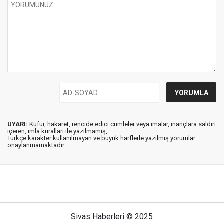
UYARI:
Küfür, hakaret, rencide edici cümleler veya imalar, inançlara saldırı
içeren, imla kuralları ile yazılmamış,
Türkçe karakter kullanılmayan ve büyük harflerle yazılmış yorumlar
onaylanmamaktadır.
Sivas Haberleri © 2025