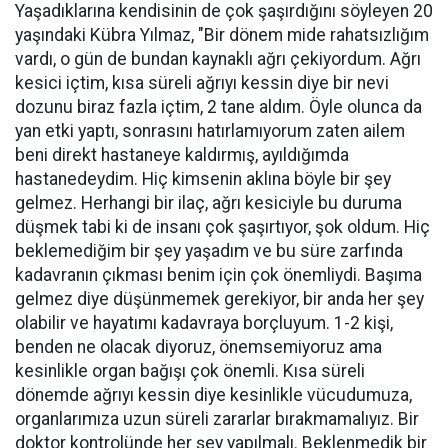
Yaşadıklarına kendisinin de çok şaşırdığını söyleyen 20
yaşındaki Kübra Yılmaz, "Bir dönem mide rahatsızlığım
vardı, o gün de bundan kaynaklı ağrı çekiyordum. Ağrı
kesici içtim, kısa süreli ağrıyı kessin diye bir nevi
dozunu biraz fazla içtim, 2 tane aldım. Öyle olunca da
yan etki yaptı, sonrasını hatırlamıyorum zaten ailem
beni direkt hastaneye kaldırmış, ayıldığımda
hastanedeydim. Hiç kimsenin aklına böyle bir şey
gelmez. Herhangi bir ilaç, ağrı kesiciyle bu duruma
düşmek tabi ki de insanı çok şaşırtıyor, şok oldum. Hiç
beklemediğim bir şey yaşadım ve bu süre zarfında
kadavranın çıkması benim için çok önemliydi. Başıma
gelmez diye düşünmemek gerekiyor, bir anda her şey
olabilir ve hayatımı kadavraya borçluyum. 1-2 kişi,
benden ne olacak diyoruz, önemsemiyoruz ama
kesinlikle organ bağışı çok önemli. Kısa süreli
dönemde ağrıyı kessin diye kesinlikle vücudumuza,
organlarımıza uzun süreli zararlar bırakmamalıyız. Bir
doktor kontrolünde her şey yapılmalı. Beklenmedik bir