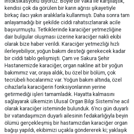
intoksikasyonu diyoruz. Böyle bir vaka ile karşılaştık,
kendisi çok da görülen bir karın ağrısı şikayetiyle
birkaç ilacı yakın aralıklarla kullanmıştı. Daha sonra tam
anlayamadığı bir şekilde ciddi rahatsızlanarak acile
başvurmuştu. Tetkiklerinde karaciğer yetmezliğine
dair bulgular oluşması üzerine karaciğer nakli ekibi
olarak bize haber verildi. Karaciğer yetmezliği hızlı
ilerleyebiliyor, yoğun bakım desteği gerekecek kadar
bir ciddi tablo gelişmişti. Çam ve Sakura Şehir
Hastanemizde karaciğer, organ nakline ait bir yoğun
bakımımız var, oraya aldık, bu özel bir bölüm, çok
tecrübeli hocalarımız var. Yoğun bakım altında, özel
cihazlarla karaciğerin fonksiyonlarının yerine
getirmediği işleri tamamladık. Hayatta kalmasını
sağlayarak ülkemizin Ulusal Organ Bilgi Sistemi’ne acil
olarak karaciğer isteminde bulunduk. 6’ncı gün duyarlı
bir vatandaşımızın duyarlı ailesinin fedakarlığıyla beyin
ölümü gerçekleşmiş bir hastamızdan karaciğer organ
bağışı yapıldı, ekibimizi uçakla göndererek ki; yaklaşık