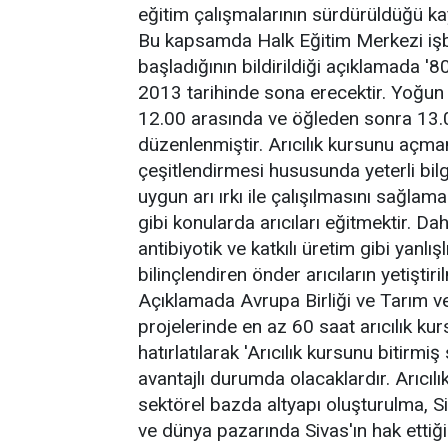
eğitim çalışmalarının sürdürüldüğü ka
Bu kapsamda Halk Eğitim Merkezi işbirl
başladığının bildirildiği açıklamada 
2013 tarihinde sona erecektir. Yoğu
12.00 arasında ve öğleden sonra 13.0
düzenlenmiştir. Arıcılık kursunu açmam
çeşitlendirmesi hususunda yeterli bi
uygun arı ırkı ile çalışılmasını sağlam
gibi konularda arıcıları eğitmektir. Daha
antibiyotik ve katkılı üretim gibi yanlış
bilinçlendiren önder arıcıların yetiştir
Açıklamada Avrupa Birliği ve Tarım 
projelerinde en az 60 saat arıcılık ku
hatırlatılarak 'Arıcılık kursunu bitirmiş
avantajlı durumda olacaklardır. Arıcıl
sektörel bazda altyapı oluşturulma, Siv
ve dünya pazarında Sivas'ın hak ettiği