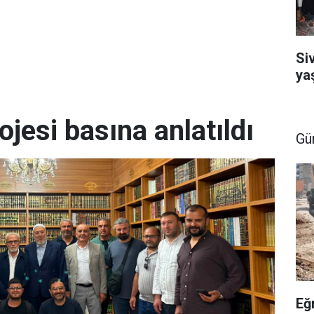
Si
ya
ojesi basına anlatıldı
Gü
Eğ