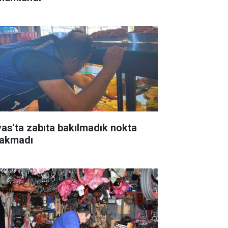
vas'ta zabıta bakılmadık nokta
rakmadı