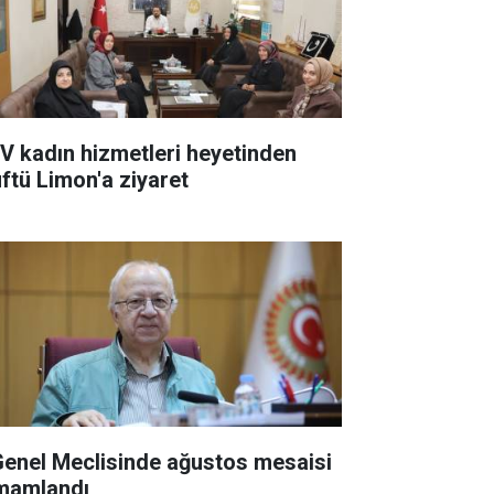
V kadın hizmetleri heyetinden
ftü Limon'a ziyaret
 Genel Meclisinde ağustos mesaisi
mamlandı