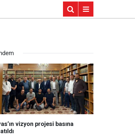
ndem
vas’ın vizyon projesi basına
atıldı