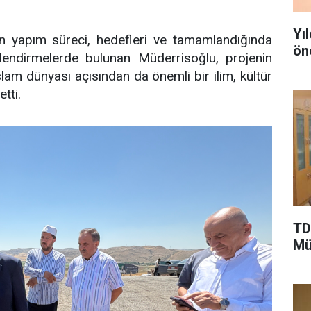
Yı
nin yapım süreci, hedefleri ve tamamlandığında
ön
endirmelerde bulunan Müderrisoğlu, projenin
İslam dünyası açısından da önemli bir ilim, kültür
tti.
TD
Mü