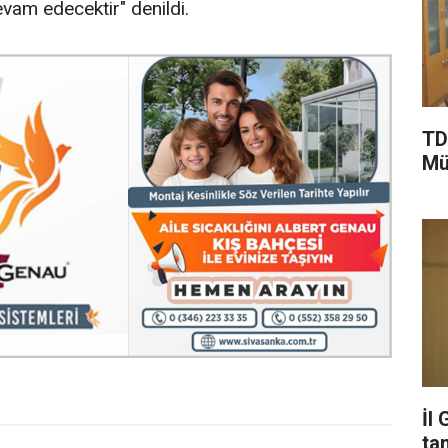
evam edecektir" denildi.
TD
Mü
İl
ta