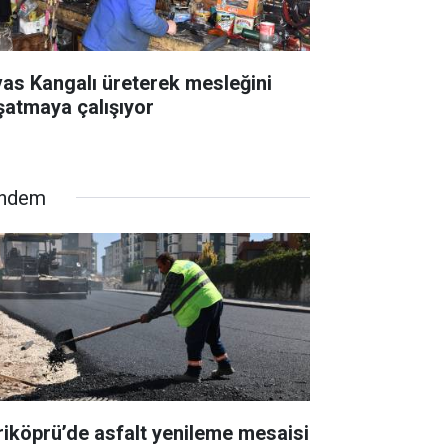
vas Kangalı üreterek mesleğini
şatmaya çalışıyor
ndem
riköprü’de asfalt yenileme mesaisi