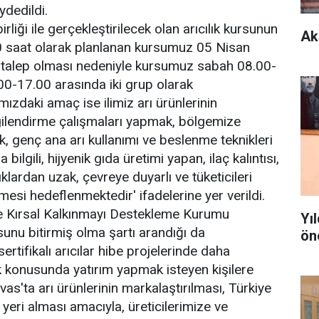
ydedildi.
iği ile gerçekleştirilecek olan arıcılık kursunun
Ak
'80 saat olarak planlanan kursumuz 05 Nisan
n talep olması nedeniyle kursumuz sabah 08.00-
0-17.00 arasında iki grup olarak
ızdaki amaç ise ilimiz arı ürünlerinin
lgilendirme çalışmaları yapmak, bölgemize
ak, genç ana arı kullanımı ve beslenme teknikleri
 bilgili, hijyenik gıda üretimi yapan, ilaç kalıntısı,
lıklardan uzak, çevreye duyarlı ve tüketicileri
ilmesi hedeflenmektedir' ifadelerine yer verildi.
ve Kırsal Kalkınmayı Destekleme Kurumu
Yı
rsunu bitirmiş olma şartı arandığı da
ön
 sertifikalı arıcılar hibe projelerinde daha
ık konusunda yatırım yapmak isteyen kişilere
as'ta arı ürünlerinin markalaştırılması, Türkiye
 yeri alması amacıyla, üreticilerimize ve