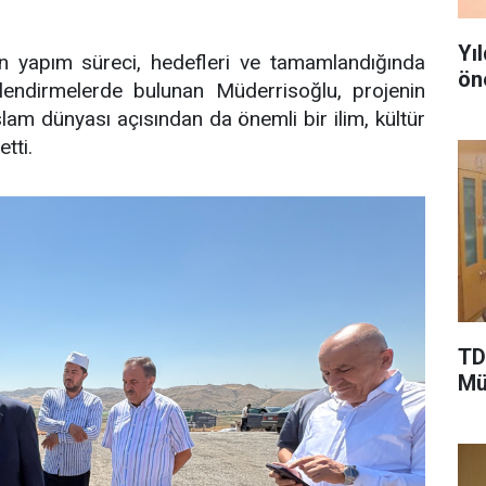
Yı
nin yapım süreci, hedefleri ve tamamlandığında
ön
endirmelerde bulunan Müderrisoğlu, projenin
İslam dünyası açısından da önemli bir ilim, kültür
tti.
TD
Mü