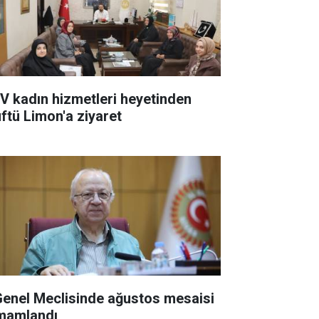
V kadın hizmetleri heyetinden
ftü Limon'a ziyaret
 Genel Meclisinde ağustos mesaisi
mamlandı