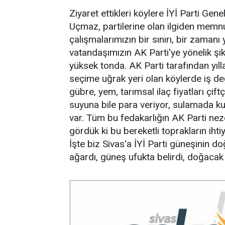
Ziyaret ettikleri köylere İYİ Parti Ge
Uçmaz, partilerine olan ilgiden memn
çalışmalarımızın bir sınırı, bir zaman
vatandaşımızın AK Parti'ye yönelik şi
yüksek tonda. AK Parti tarafından yı
seçime uğrak yeri olan köylerde iş de
gübre, yem, tarımsal ilaç fiyatları çif
suyuna bile para veriyor, sulamada kull
var. Tüm bu fedakarlığın AK Parti nezdi
gördük ki bu bereketli toprakların ihti
İşte biz Sivas'a İYİ Parti güneşinin d
ağardı, güneş ufukta belirdi, doğacak ç