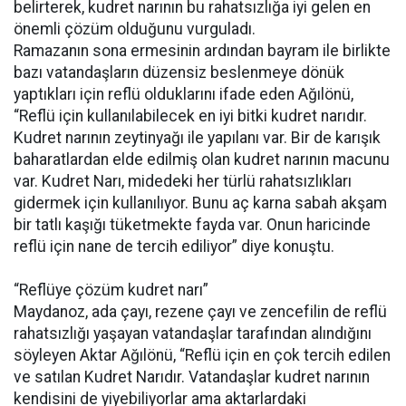
belirterek, kudret narının bu rahatsızlığa iyi gelen en
önemli çözüm olduğunu vurguladı.
Ramazanın sona ermesinin ardından bayram ile birlikte
bazı vatandaşların düzensiz beslenmeye dönük
yaptıkları için reflü olduklarını ifade eden Ağılönü,
“Reflü için kullanılabilecek en iyi bitki kudret narıdır.
Kudret narının zeytinyağı ile yapılanı var. Bir de karışık
baharatlardan elde edilmiş olan kudret narının macunu
var. Kudret Narı, midedeki her türlü rahatsızlıkları
gidermek için kullanılıyor. Bunu aç karna sabah akşam
bir tatlı kaşığı tüketmekte fayda var. Onun haricinde
reflü için nane de tercih ediliyor” diye konuştu.
“Reflüye çözüm kudret narı”
Maydanoz, ada çayı, rezene çayı ve zencefilin de reflü
rahatsızlığı yaşayan vatandaşlar tarafından alındığını
söyleyen Aktar Ağılönü, “Reflü için en çok tercih edilen
ve satılan Kudret Narıdır. Vatandaşlar kudret narının
kendisini de yiyebiliyorlar ama aktarlardaki