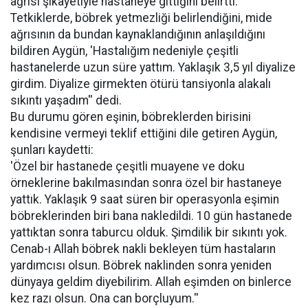
ağrısı şikayetiyle hastaneye gittiğini belirtti.
Tetkiklerde, böbrek yetmezliği belirlendiğini, mide
ağrısının da bundan kaynaklandığının anlaşıldığını
bildiren Aygün, 'Hastalığım nedeniyle çeşitli
hastanelerde uzun süre yattım. Yaklaşık 3,5 yıl diyalize
girdim. Diyalize girmekten ötürü tansiyonla alakalı
sıkıntı yaşadım'' dedi.
Bu durumu gören eşinin, böbreklerden birisini
kendisine vermeyi teklif ettiğini dile getiren Aygün,
şunları kaydetti:
'Özel bir hastanede çeşitli muayene ve doku
örneklerine bakılmasından sonra özel bir hastaneye
yattık. Yaklaşık 9 saat süren bir operasyonla eşimin
böbreklerinden biri bana nakledildi. 10 gün hastanede
yattıktan sonra taburcu olduk. Şimdilik bir sıkıntı yok.
Cenab-ı Allah böbrek nakli bekleyen tüm hastaların
yardımcısı olsun. Böbrek naklinden sonra yeniden
dünyaya geldim diyebilirim. Allah eşimden on binlerce
kez razı olsun. Ona can borçluyum.''