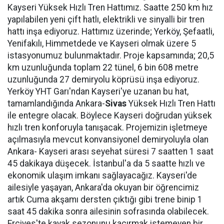
Kayseri Yüksek Hızlı Tren Hattımız. Saatte 250 km hız
yapılabilen yeni çift hatlı, elektrikli ve sinyalli bir tren
hattı inşa ediyoruz. Hattımız üzerinde; Yerköy, Şefaatli,
Yenifakılı, Himmetdede ve Kayseri olmak üzere 5
istasyonumuz bulunmaktadır. Proje kapsamında; 20,5
km uzunluğunda toplam 22 tünel, 6 bin 608 metre
uzunluğunda 27 demiryolu köprüsü inşa ediyoruz.
Yerköy YHT Garı'ndan Kayseri'ye uzanan bu hat,
tamamlandığında Ankara-
Sivas
Yüksek Hızlı Tren Hattı
ile entegre olacak. Böylece Kayseri doğrudan yüksek
hızlı tren konforuyla tanışacak. Projemizin işletmeye
açılmasıyla mevcut konvansiyonel demiryoluyla olan
Ankara- Kayseri arası seyehat süresi 7 saatten 1 saat
45 dakikaya düşecek. İstanbul'a da 5 saatte hızlı ve
ekonomik ulaşım imkanı sağlayacağız. Kayseri'de
ailesiyle yaşayan, Ankara'da okuyan bir öğrencimiz
artık Cuma akşamı dersten çıktığı gibi trene binip 1
saat 45 dakika sonra ailesinin sofrasında olabilecek.
Erciyes'te kayak sezonunu kaçırmak istemeyen bir