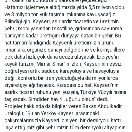
bir kalkınma koridorunu harekete geçireceğiz.
Hattımızı işletmeye aldığımızda yılda 5,5 milyon yolcu
ve 3 milyon ton yük taşıma imkanına kavuşacağız.
Bilindiği gibi Kayseri, asırlardır ticaretin ve üretimin
şehri; mobilyasından tekstiline, gıdasından savunma
sanayine kadar ürettiğini dünyaya satan bir şehir. Bu
hat tamamlandığında Kayserili üreticimizin ürünü
limanlara, organize sanayi bölgelerine ve komşu illere
çok daha hızlı, çok daha ucuza ulaşacak. Erciyes'in
kayak turizmi, Mimar Sinan'ın izleri, Kayseri'nin eşsiz
coğrafyası artık sadece karayoluyla ve havayoluyla
değil, konforlu bir tren yolculuğuyla da milyonlarca
ziyaretçiyi ağırlayacak. Kısacası bu hat, Kayseri'nin
asırlık ticaret ruhunu yeni yüzyıla, Türkiye Yüzyılı hızına
taşıyacak. Şimdiden hayırlı, uğurlu olsun" dedi.
Projeler hakkında da bilgiler veren Bakan Abdulkadir
Uraloğlu; "Şu an Yerköy Kayseri arasındaki
çalışmalarımızla Kayseri için yeni bir demiryolu hattı
inşa ettiğimiz gibi şehrimizin tüm demiryolu altyapısını