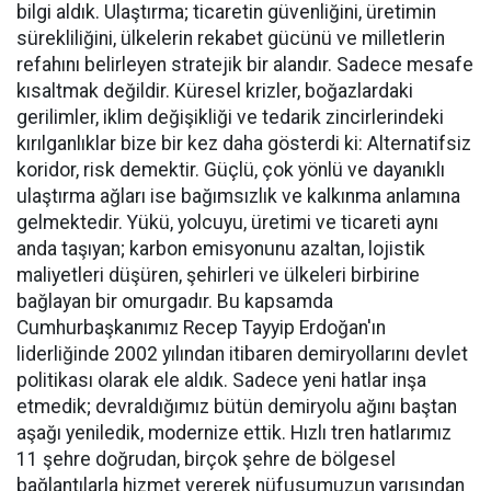
bilgi aldık. Ulaştırma; ticaretin güvenliğini, üretimin
sürekliliğini, ülkelerin rekabet gücünü ve milletlerin
refahını belirleyen stratejik bir alandır. Sadece mesafe
kısaltmak değildir. Küresel krizler, boğazlardaki
gerilimler, iklim değişikliği ve tedarik zincirlerindeki
kırılganlıklar bize bir kez daha gösterdi ki: Alternatifsiz
koridor, risk demektir. Güçlü, çok yönlü ve dayanıklı
ulaştırma ağları ise bağımsızlık ve kalkınma anlamına
gelmektedir. Yükü, yolcuyu, üretimi ve ticareti aynı
anda taşıyan; karbon emisyonunu azaltan, lojistik
maliyetleri düşüren, şehirleri ve ülkeleri birbirine
bağlayan bir omurgadır. Bu kapsamda
Cumhurbaşkanımız Recep Tayyip Erdoğan'ın
liderliğinde 2002 yılından itibaren demiryollarını devlet
politikası olarak ele aldık. Sadece yeni hatlar inşa
etmedik; devraldığımız bütün demiryolu ağını baştan
aşağı yeniledik, modernize ettik. Hızlı tren hatlarımız
11 şehre doğrudan, birçok şehre de bölgesel
bağlantılarla hizmet vererek nüfusumuzun yarısından