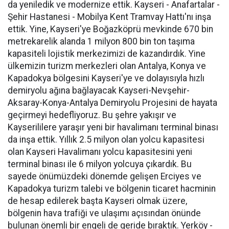
da yeniledik ve modernize ettik. Kayseri - Anafartalar -
Şehir Hastanesi - Mobilya Kent Tramvay Hattı'nı inşa
ettik. Yine, Kayseri'ye Boğazköprü mevkinde 670 bin
metrekarelik alanda 1 milyon 800 bin ton taşıma
kapasiteli lojistik merkezimizi de kazandırdık. Yine
ülkemizin turizm merkezleri olan Antalya, Konya ve
Kapadokya bölgesini Kayseri'ye ve dolayısıyla hızlı
demiryolu ağına bağlayacak Kayseri-Nevşehir-
Aksaray-Konya-Antalya Demiryolu Projesini de hayata
geçirmeyi hedefliyoruz. Bu şehre yakışır ve
Kayserililere yaraşır yeni bir havalimanı terminal binası
da inşa ettik. Yıllık 2.5 milyon olan yolcu kapasitesi
olan Kayseri Havalimanı yolcu kapasitesini yeni
terminal binası ile 6 milyon yolcuya çıkardık. Bu
sayede önümüzdeki dönemde gelişen Erciyes ve
Kapadokya turizm talebi ve bölgenin ticaret hacminin
de hesap edilerek başta Kayseri olmak üzere,
bölgenin hava trafiği ve ulaşımı açısından önünde
bulunan önemli bir engeli de geride bıraktık. Yerköy -