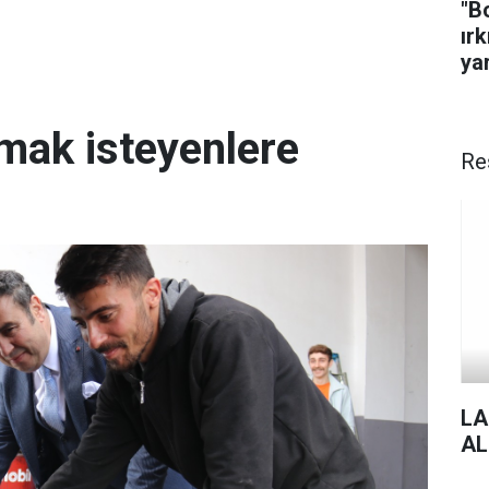
"B
ırk
ya
lmak isteyenlere
Re
LA
AL