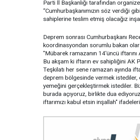
Parti İl Başkanlığı tarafından organ
“Cumhurbaşkanımızın söz verdiği gibi 1
sahiplerine teslim etmiş olacağız inşa
Deprem sonrası Cumhurbaşkanı Recep
koordinasyondan sorumlu bakan olarak 
"Mübarek ramazanın 14'üncü iftarını A
Bu akşam ki iftarın ev sahipliğini AK Pa
Teşkilatı her sene ramazan ayında if
deprem bölgesinde vermek istediler, ö
yemeğini gerçekleştirmek istediler. Bizd
burada açıyoruz, birlikte dua ediyor
iftarımızı kabul etsin inşallah" ifadeleri