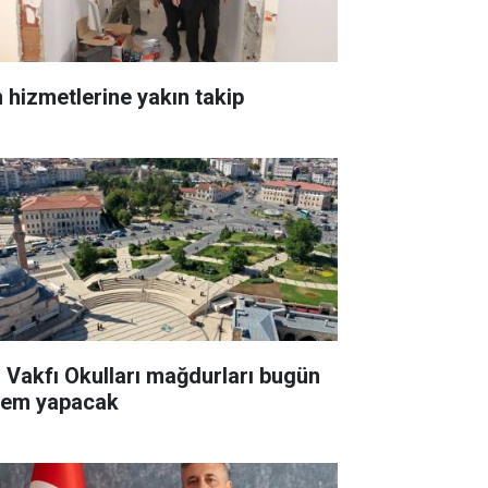
n hizmetlerine yakın takip
 Vakfı Okulları mağdurları bugün
lem yapacak