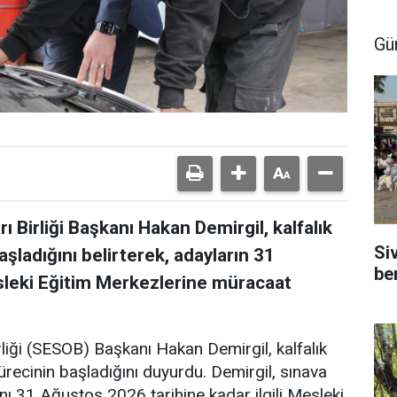
Gü
ı Birliği Başkanı Hakan Demirgil, kalfalık
Si
aşladığını belirterek, adayların 31
be
leki Eğitim Merkezlerine müracaat
rliği (SESOB) Başkanı Hakan Demirgil, kalfalık
sürecinin başladığını duyurdu. Demirgil, sınava
nı 31 Ağustos 2026 tarihine kadar ilgili Mesleki