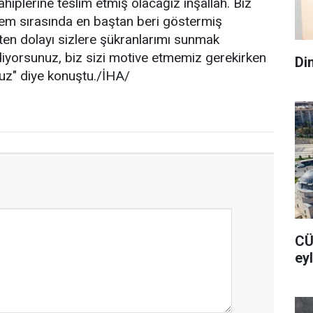
hiplerine teslim etmiş olacağız inşallah. Biz
rem sırasında en baştan beri göstermiş
kten dolayı sizlere şükranlarımı sunmak
diyorsunuz, biz sizi motive etmemiz gerekirken
Di
nuz" diye konuştu./İHA/
CÜ
ey