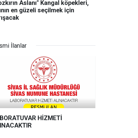
ozkırın Aslanı" Kangal köpekleri,
ının en güzeli seçilmek için
rışacak
smi İlanlar
BORATUVAR HİZMETİ
INACAKTIR