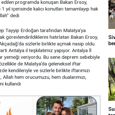
ize edilen programda konuşan Bakan Ersoy,
 yıl içerisinde kalıcı konutları tamamlayıp hak
llah” dedi
 Tayyip Erdoğan tarafından Malatya'ya
Si
görevlendirildiklerini hatırlatan Bakan Ersoy,
be
kçadağ'da sizlerle birlikte açmak nasip oldu.
rti Antalya il teşkilatımız yapıyor. Antalya İl
tar yemeği veriyordu. Bu sene deprem sebebiyle
zellikle de Malatya'da geleneksel iftar
e kendileriyle ve sizlerle birlikte iftarımızı
uz, Allah hem orucumuzu, hem dualarımızı,
ni kullandı
Su