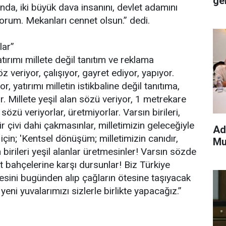
ge
nda, iki büyük dava insanını, devlet adamını
orum. Mekanları cennet olsun.” dedi.
lar”
ırımı millete değil tanıtım ve reklama
z veriyor, çalışıyor, gayret ediyor, yapıyor.
r, yatırımı milletin istikbaline değil tanıtıma,
r. Millete yeşil alan sözü veriyor, 1 metrekare
zü veriyorlar, üretmiyorlar. Varsın birileri,
 çivi dahi çakmasınlar, milletimizin geleceğiyle
Ad
 için; 'Kentsel dönüşüm; milletimizin canıdır,
Mu
n birileri yeşil alanlar üretmesinler! Varsın sözde
t bahçelerine karşı dursunlar! Biz Türkiye
esini bugünden alıp çağların ötesine taşıyacak
 yeni yuvalarımızı sizlerle birlikte yapacağız.”