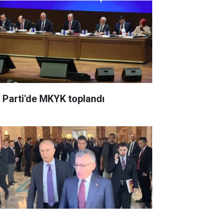
 Parti'de MKYK toplandı