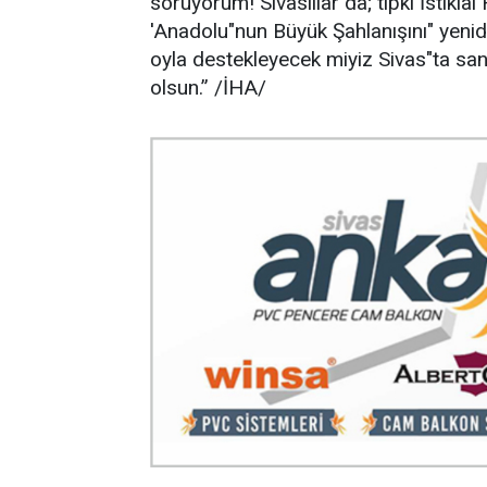
soruyorum! Sivaslılar da; tıpkı İstikla
'Anadolu"nun Büyük Şahlanışını" yeni
oyla destekleyecek miyiz Sivas"ta sand
olsun.” /İHA/