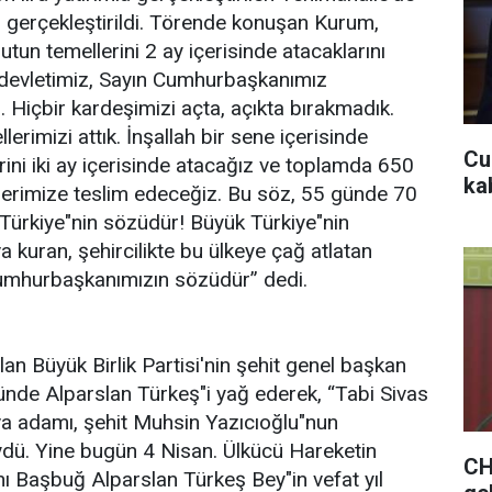
i gerçekleştirildi. Törende konuşan Kurum,
tun temellerini 2 ay içerisinde atacaklarını
en devletimiz, Sayın Cumhurbaşkanımız
u. Hiçbir kardeşimizi açta, açıkta bırakmadık.
erimizi attık. İnşallah bir sene içerisinde
Cu
ni iki ay içerisinde atacağız ve toplamda 650
kab
şlerimize teslim edeceğiz. Bu söz, 55 günde 70
Türkiye"nin sözüdür! Büyük Türkiye"nin
 kuran, şehircilikte bu ülkeye çağ atlatan
Cumhurbaşkanımızın sözüdür” dedi.
n Büyük Birlik Partisi'nin şehit genel başkan
ünde Alparslan Türkeş"i yağ ederek, “Tabi Sivas
va adamı, şehit Muhsin Yazıcıoğlu"nun
dü. Yine bugün 4 Nisan. Ülkücü Hareketin
CH
 Başbuğ Alparslan Türkeş Bey"in vefat yıl