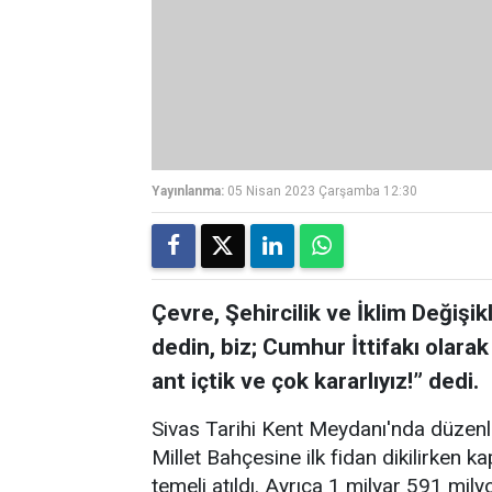
Yayınlanma:
05 Nisan 2023 Çarşamba 12:30
Çevre, Şehircilik ve İklim Değişi
dedin, biz; Cumhur İttifakı olara
ant içtik ve çok kararlıyız!” dedi.
Sivas Tarihi Kent Meydanı'nda düzenl
Millet Bahçesine ilk fidan dikilirken ka
temeli atıldı. Ayrıca 1 milyar 591 mily