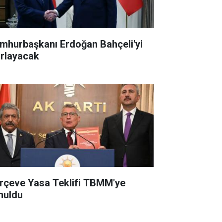
mhurbaşkanı Erdoğan Bahçeli'yi
ırlayacak
rçeve Yasa Teklifi TBMM'ye
nuldu