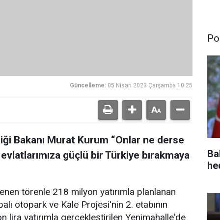
Pol
Güncelleme:
05 Nisan 2023 Çarşamba 10:25
kliği Bakanı Murat Kurum “Onlar ne derse
Ba
k evlatlarımıza güçlü bir Türkiye bırakmaya
he
enen törenle 218 milyon yatırımla planlanan
palı otopark ve Kale Projesi'nin 2. etabının
on lira yatırımla gerçekleştirilen Yenimahalle'de