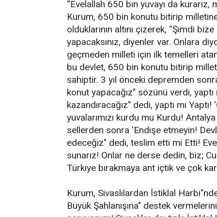
“Evelallah 650 bin yuvayı da kurarız, m
Kurum, 650 bin konutu bitirip millet
olduklarının altını çizerek, “Şimdi bi
yapacaksınız, diyenler var. Onlara di
geçmeden milleti için ilk temelleri at
bu devlet, 650 bin konutu bitirip mil
sahiptir. 3 yıl önceki depremden son
konut yapacağız" sözünü verdi, yaptı 
kazandıracağız" dedi, yaptı mı Yaptı! 
yuvalarımızı kurdu mu Kurdu! Antalya
sellerden sonra 'Endişe etmeyin! Devle
edeceğiz" dedi, teslim etti mi Etti! Ev
sunarız! Onlar ne derse dedin, biz; Cum
Türkiye bırakmaya ant içtik ve çok kar
Kurum, Sivaslılardan İstiklal Harbi"n
Büyük Şahlanışına" destek vermelerini 