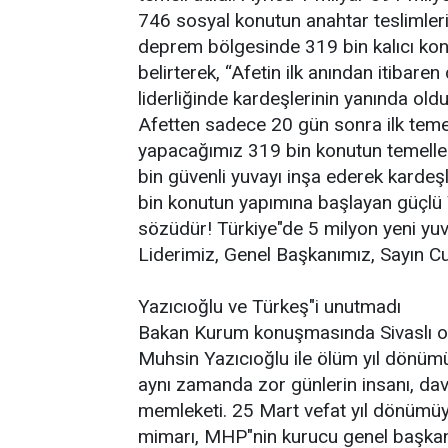
746 sosyal konutun anahtar teslimler
deprem bölgesinde 319 bin kalıcı konu
belirterek, “Afetin ilk anından itibar
liderliğinde kardeşlerinin yanında old
Afetten sadece 20 gün sonra ilk temell
yapacağımız 319 bin konutun temelleri
bin güvenli yuvayı inşa ederek karde
bin konutun yapımına başlayan güçlü 
sözüdür! Türkiye"de 5 milyon yeni yuva
Liderimiz, Genel Başkanımız, Sayın 
Yazıcıoğlu ve Türkeş"i unutmadı
Bakan Kurum konuşmasında Sivaslı ola
Muhsin Yazıcıoğlu ile ölüm yıl dönüm
aynı zamanda zor günlerin insanı, da
memleketi. 25 Mart vefat yıl dönümüy
mimarı, MHP"nin kurucu genel başkanı