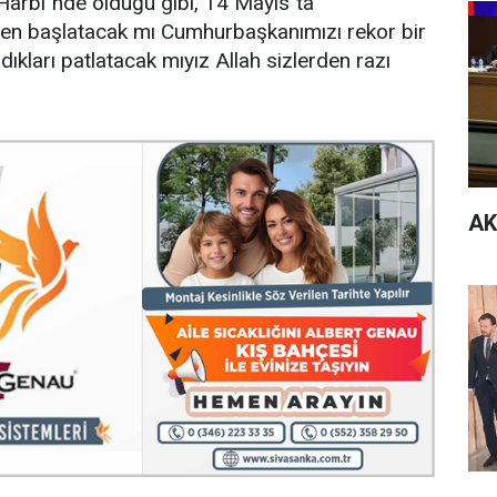
l Harbi"nde olduğu gibi, 14 Mayıs"ta
den başlatacak mı Cumhurbaşkanımızı rekor bir
ıkları patlatacak mıyız Allah sizlerden razı
AK