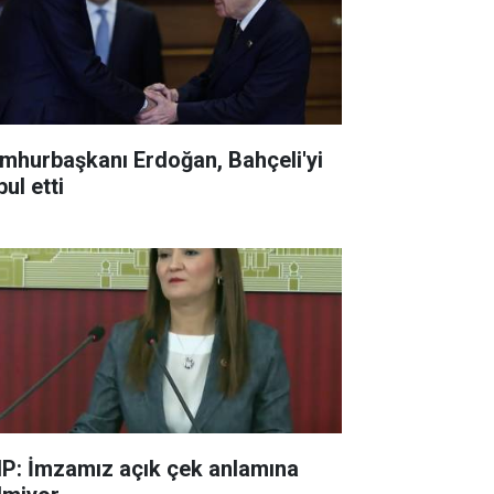
mhurbaşkanı Erdoğan, Bahçeli'yi
ul etti
P: İmzamız açık çek anlamına