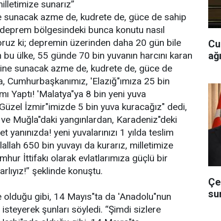
illetimize sunarız”
ine sunacak azme de, kudrete de, güce de sahip
ze deprem bölgesindeki bunca konutu nasıl
yoruz ki; depremin üzerinden daha 20 gün bile
Cu
ağ
an bu ülke, 55 günde 70 bin yuvanın harcını karan
letine sunacak azme de, kudrete de, güce de
ra, Cumhurbaşkanımız, 'Elazığ"ımıza 25 bin
mı Yaptı! 'Malatya"ya 8 bin yeni yuva
'Güzel İzmir"imizde 5 bin yuva kuracağız" dedi,
 ve Muğla"daki yangınlardan, Karadeniz"deki
t yanınızda! yeni yuvalarınızı 1 yılda teslim
elallah 650 bin yuvayı da kurarız, milletimize
hur İttifakı olarak evlatlarımıza güçlü bir
arlıyız!” şeklinde konuştu.
Çe
su
de olduğu gibi, 14 Mayıs"ta da 'Anadolu"nun
isteyerek şunları söyledi. “Şimdi sizlere