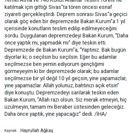
Temel Atma ve 746 Konut Anahtar Teslim Töreni"ne
katılmak için gittiği Sivas"ta tören öncesi esnaf
ziyareti gerçekleştirdi. Deprem sonrası Sivas"a geçici
olarak göç eden bir depremzede Bakan Kurum"a 1 yıl
içerisinde konutların teslim edilip edilmeyeceğini
sordu. Duygulanan depremzedeyi Bakan Kurum, “Daha
önce yaptık mı, yapmadık mı” diye teskin etti.
Depremzede de Bakan Kurum"a, “Yaptınız. Bak bugün
diyorlar ki; o seçilsin bu seçilsin. Eğer bu adamlar
seçilmezse ben yemin ediyorum gençliğimi
görmeyeyim ki bir depremzede olarak; bu adamlar
seçilmezse bir yıl değil 10 yıl geçsin, yine yapamazlar,
yine yapamazlar. Allah yolunuz, bahtınızı açık etsin”
diye konuştu. Depremzedeyi sarılarak teskin eden
Bakan Kurum, “Allah razı olsun. Siz merak etmeyin, hiç
üzülmeyin, tamam mı Beraber üstesinden geleceğiz.
Daha önce yaptık, yine yapacağız” dedi. /İHA/
Hayrullah Ağkaş
Kaynak: