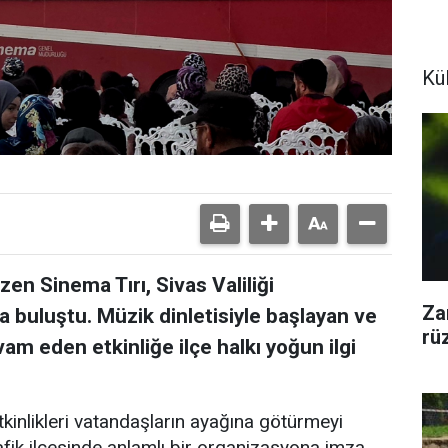
Kül
zen Sinema Tırı, Sivas Valiliği
Za
a buluştu. Müzik dinletisiyle başlayan ve
rü
am eden etkinliğe ilçe halkı yoğun ilgi
tkinlikleri vatandaşların ayağına götürmeyi
ik ilçesinde anlamlı bir organizasyona imza