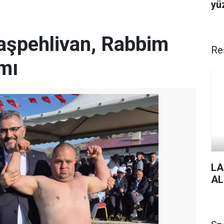
yü
Başpehlivan, Rabbim
Re
mı
LA
AL