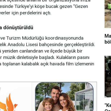
nyesinde Türkiye'yi köşe bucak gezen "Gezen
rler için perdelerini açtı.
a dönüştürüldü
Ma
tür ve Turizm Müdürlüğü koordinasyonunda
böl
elik Anadolu Lisesi bahçesinde gerçekleştirildi.
ü yeniden canlandıran ve ilçede büyük bir
r müzik dinletisiyle başladı. Kulakların pasını
na toplanan kalabalık açık havada film izlemenin
"K