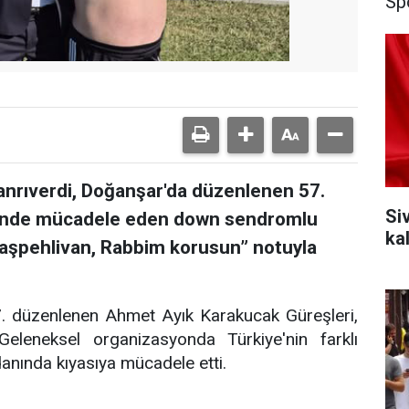
Sp
Tanrıverdi, Doğanşar'da düzenlenen 57.
Si
i'nde mücadele eden down sendromlu
ka
“Başpehlivan, Rabbim korusun” notuyla
57. düzenlenen Ahmet Ayık Karakucak Güreşleri,
leneksel organizasyonda Türkiye'nin farklı
danında kıyasıya mücadele etti.