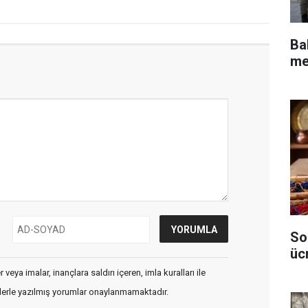
Bak
me
So
üc
veya imalar, inançlara saldırı içeren, imla kuralları ile
flerle yazılmış yorumlar onaylanmamaktadır.