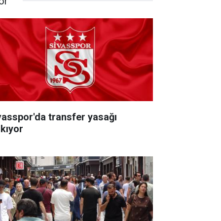
or
vasspor'da transfer yasağı
lkıyor