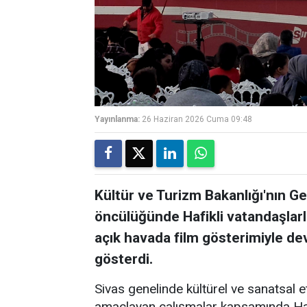
Yayınlanma:
26 Haziran 2026 Cuma 09:48
Kültür ve Turizm Bakanlığı'nın Ge
öncülüğünde Hafikli vatandaşlarl
açık havada film gösterimiyle dev
gösterdi.
Sivas genelinde kültürel ve sanatsal e
amaçlayan çalışmalar kapsamında Haf