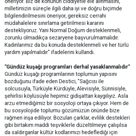
öneriyor. Biz de konunun ciddiyetle ele alınmasını,
milletimizin süreçle ilgili daha iyi ve doğru biçimde
bilgilendirilmesini öneriyor, gereksiz cerrahi
müdahalelere sınırlama getirilmesi kararını
destekliyoruz. Yani Normal Doğum desteklenmeli,
zorunlu olmadıkça sezaryene başvurulmamalıdır.
Kadınlarımız da bu konuda desteklenmeli ve her türlü
yardım yapılmalıdır" ifadelerini kullandı.
"Gündüz kuşağı programları derhal yasaklanmalıdır"
Gündüz kuşağı programlarının toplumun yapısını
bozduğunu ifade eden Destici, "Sağcısı ile
solcusuyla, Türküyle Kürdüyle, Alevisiyle, Sünnisiyle,
şehirlisi köylüsüyle hepimiz gidişattan kaygılıyız. Asla
arzu etmediğimiz bir sosyoloji ortaya çıkıyor. Hem de
bu sosyolojide toplumu gözümüzün önünde bize
rağmen inşa ediliyor. Bozulan çarklar, evlilik destekleri
gibi birtakım maddi teşviklerle düzeltilmeye çalışılsa
da saldırganlar kültür kodlarımızı hedeflediği için