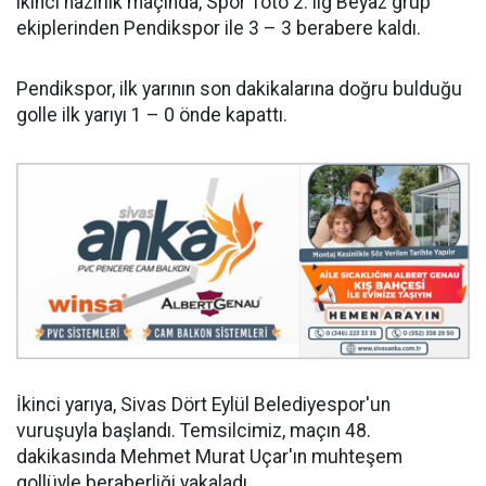
ikinci hazırlık maçında, Spor Toto 2. lig Beyaz grup
ekiplerinden Pendikspor ile 3 – 3 berabere kaldı.
Pendikspor, ilk yarının son dakikalarına doğru bulduğu
golle ilk yarıyı 1 – 0 önde kapattı.
İkinci yarıya, Sivas Dört Eylül Belediyespor'un
vuruşuyla başlandı. Temsilcimiz, maçın 48.
dakikasında Mehmet Murat Uçar'ın muhteşem
gollüyle beraberliği yakaladı.