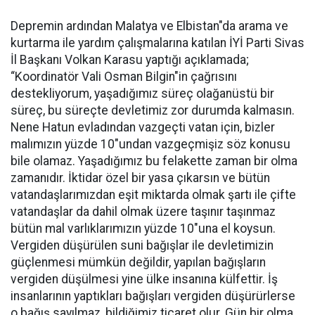
Depremin ardından Malatya ve Elbistan"da arama ve
kurtarma ile yardım çalışmalarına katılan İYİ Parti Sivas
İl Başkanı Volkan Karasu yaptığı açıklamada;
“Koordinatör Vali Osman Bilgin"in çağrısını
destekliyorum, yaşadığımız süreç olağanüstü bir
süreç, bu süreçte devletimiz zor durumda kalmasın.
Nene Hatun evladından vazgeçti vatan için, bizler
malımızın yüzde 10"undan vazgeçmişiz söz konusu
bile olamaz. Yaşadığımız bu felakette zaman bir olma
zamanıdır. İktidar özel bir yasa çıkarsın ve bütün
vatandaşlarımızdan eşit miktarda olmak şartı ile çifte
vatandaşlar da dahil olmak üzere taşınır taşınmaz
bütün mal varlıklarımızın yüzde 10"una el koysun.
Vergiden düşürülen suni bağışlar ile devletimizin
güçlenmesi mümkün değildir, yapılan bağışların
vergiden düşülmesi yine ülke insanına külfettir. İş
insanlarının yaptıkları bağışları vergiden düşürürlerse
o bağış sayılmaz, bildiğimiz ticaret olur. Gün bir olma