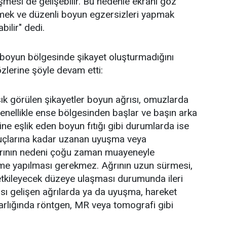
esi de gelişebilir. Bu nedenle ekranı göz
rmek ve düzenli boyun egzersizleri yapmak
ilir" dedi.
 boyun bölgesinde şikayet oluşturmadığını
zlerine şöyle devam etti:
ık görülen şikayetler boyun ağrısı, omuzlarda
 genellikle ense bölgesinden başlar ve başın arka
ne eşlik eden boyun fıtığı gibi durumlarda ise
k uçlarına kadar uzanan uyuşma veya
larının nedeni çoğu zaman muayeneyle
leme yapılması gerekmez. Ağrının uzun sürmesi,
etkileyecek düzeye ulaşması durumunda ileri
sı gelişen ağrılarda ya da uyuşma, hareket
in varlığında röntgen, MR veya tomografi gibi