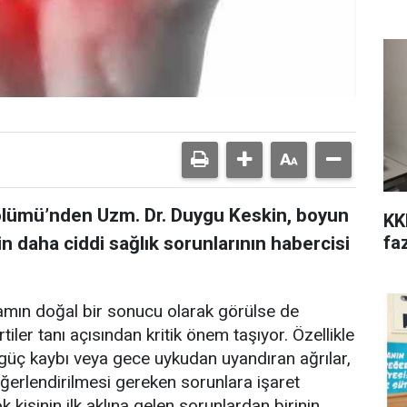
Bölümü’nden Uzm. Dr. Duygu Keskin, boyun
KK
fa
rin daha ciddi sağlık sorunlarının habercisi
mın doğal bir sonucu olarak görülse de
iler tanı açısından kritik önem taşıyor. Özellikle
 güç kaybı veya gece uykudan uyandıran ağrılar,
eğerlendirilmesi gereken sorunlara işaret
 kişinin ilk aklına gelen sorunlardan birinin