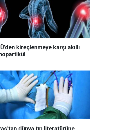
Ü'den kireçlenmeye karşı akıllı
nopartikül
vas'tan dünya tıp literatürüne