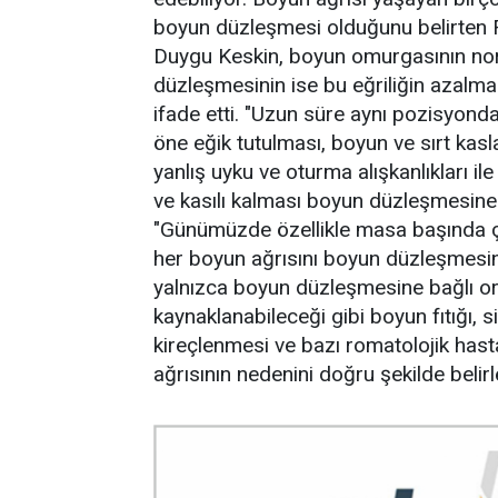
boyun düzleşmesi olduğunu belirten F
Duygu Keskin, boyun omurgasının norm
düzleşmesinin ise bu eğriliğin azalm
ifade etti. "Uzun süre aynı pozisyonda
öne eğik tutulması, boyun ve sırt kasl
yanlış uyku ve oturma alışkanlıkları il
ve kasılı kalması boyun düzleşmesine 
"Günümüzde özellikle masa başında ça
her boyun ağrısını boyun düzleşmesin
yalnızca boyun düzleşmesine bağlı ort
kaynaklanabileceği gibi boyun fıtığı, 
kireçlenmesi ve bazı romatolojik hastal
ağrısının nedenini doğru şekilde belir