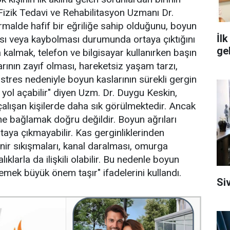
izik Tedavi ve Rehabilitasyon Uzmanı Dr.
alde hafif bir eğriliğe sahip olduğunu, boyun
İl
ası veya kaybolması durumunda ortaya çıktığını
ge
 kalmak, telefon ve bilgisayar kullanırken başın
arının zayıf olması, hareketsiz yaşam tarzı,
e stres nedeniyle boyun kaslarının sürekli gergin
yol açabilir" diyen Uzm. Dr. Duygu Keskin,
lışan kişilerde daha sık görülmektedir. Ancak
e bağlamak doğru değildir. Boyun ağrıları
aya çıkmayabilir. Kas gerginliklerinden
sinir sıkışmaları, kanal daralması, omurga
ıklarla da ilişkili olabilir. Bu nedenle boyun
lemek büyük önem taşır" ifadelerini kullandı.
Si