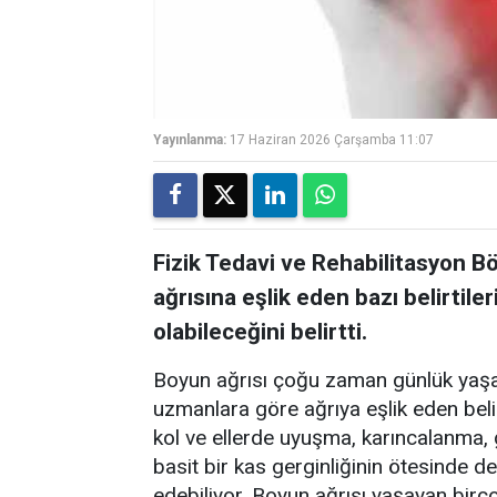
Yayınlanma:
17 Haziran 2026 Çarşamba 11:07
Fizik Tedavi ve Rehabilitasyon 
ağrısına eşlik eden bazı belirtile
olabileceğini belirtti.
Boyun ağrısı çoğu zaman günlük yaşa
uzmanlara göre ağrıya eşlik eden belirt
kol ve ellerde uyuşma, karıncalanma,
basit bir kas gerginliğinin ötesinde d
edebiliyor. Boyun ağrısı yaşayan birçok