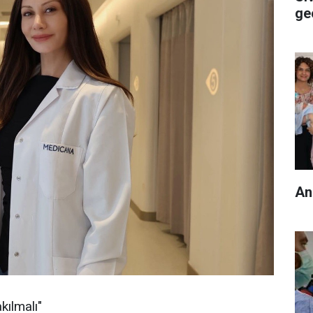
ge
kılmalı"