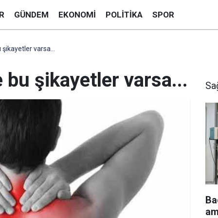
R
GÜNDEM
EKONOMI
POLITIKA
SPOR
şikayetler varsa...
bu şikayetler varsa...
Sa
Ba
am