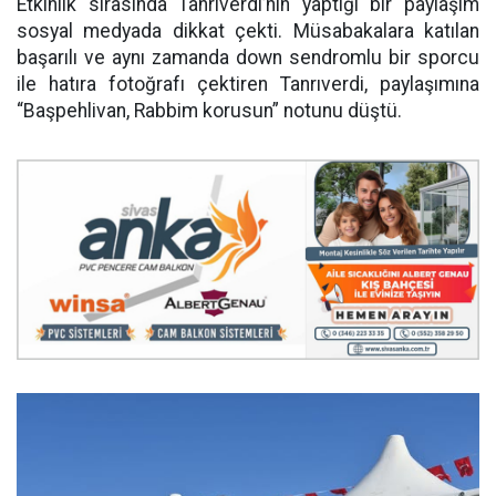
Etkinlik sırasında Tanrıverdi’nin yaptığı bir paylaşım
sosyal medyada dikkat çekti. Müsabakalara katılan
başarılı ve aynı zamanda down sendromlu bir sporcu
ile hatıra fotoğrafı çektiren Tanrıverdi, paylaşımına
“Başpehlivan, Rabbim korusun” notunu düştü.