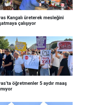
vas Kangalı üreterek mesleğini
şatmaya çalışıyor
vas'ta öğretmenler 5 aydır maaş
amıyor