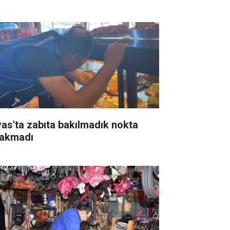
vas'ta zabıta bakılmadık nokta
rakmadı