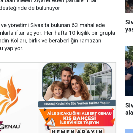
an aileleri ziyaret eden partililer iftar
k desteğinde de bulunuyor
Si
k ve yönetimi Sivas'ta bulunan 63 mahallede
ya
larla iftar açıyor. Her hafta 10 kişilik bir grupla
adın Kolları, birlik ve beraberliğin ramazan
u yapıyor.
Si
al