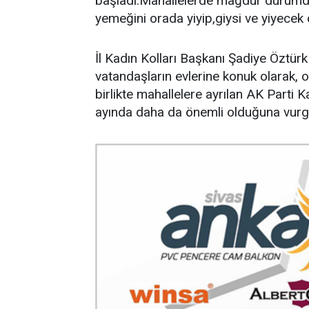
başladı.Mahallelerde mağdur durumda ol
yemeğini orada yiyip,giysi ve yiyece
İl Kadın Kolları Başkanı Şadiye Öztür
vatandaşların evlerine konuk olarak, on
birlikte mahallelere ayrılan AK Parti K
ayında daha da önemli olduğuna vurg