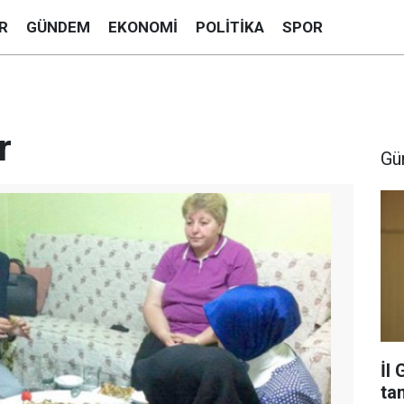
R
GÜNDEM
EKONOMI
POLITIKA
SPOR
r
Gü
İl
ta