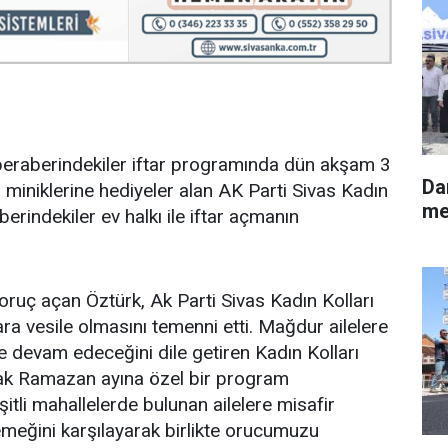
 beraberindekiler iftar programında dün akşam 3
Da
n miniklerine hediyeler alan AK Parti Sivas Kadın
me
erindekiler ev halkı ile iftar açmanın
 oruç açan Öztürk, Ak Parti Sivas Kadın Kolları
ra vesile olmasını temenni etti. Mağdur ailelere
e devam edeceğini dile getiren Kadın Kolları
rak Ramazan ayına özel bir program
itli mahallelerde bulunan ailelere misafir
yemeğini karşılayarak birlikte orucumuzu