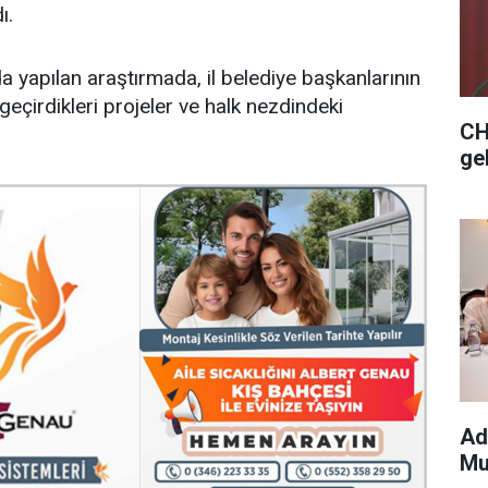
ı.
 yapılan araştırmada, il belediye başkanlarının
eçirdikleri projeler ve halk nezdindeki
CH
ge
Ad
Mu