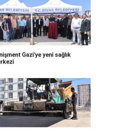
nişment Gazi'ye yeni sağlık
rkezi