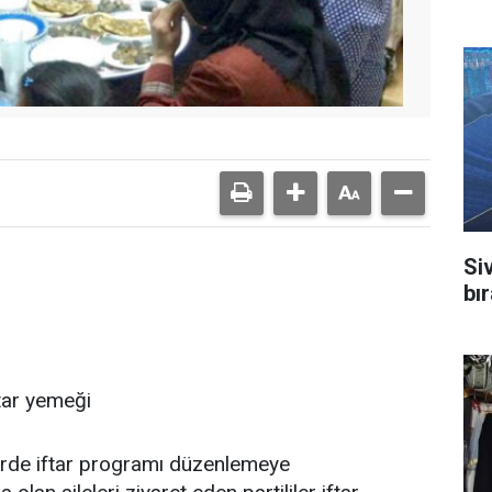
Si
bı
ftar yemeği
lerde iftar programı düzenlemeye