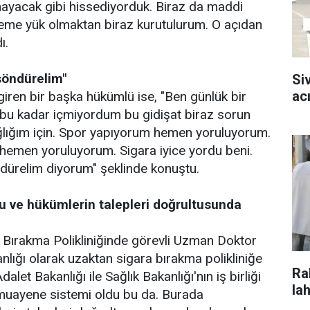
ayacak gibi hissediyorduk. Biraz da maddi
ileme yük olmaktan biraz kurutulurum. O açıdan
ı.
söndürelim"
Si
ac
giren bir başka hükümlü ise, "Ben günlük bir
 bu kadar içmiyordum bu gidişat biraz sorun
ğlığım için. Spor yapıyorum hemen yoruluyorum.
 hemen yoruluyorum. Sigara iyice yordu beni.
dürelim diyorum" şeklinde konuştu.
u ve hükümlerin talepleri doğrultusunda
a Bırakma Polikliniğinde görevli Uzman Doktor
nlığı olarak uzaktan sigara bırakma polikliniğe
Ra
t Bakanlığı ile Sağlık Bakanlığı'nın iş birliği
la
 muayene sistemi oldu bu da. Burada