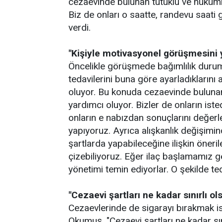
cezaevinde bulunan tutuklu ve hükümle
Biz de onları o saatte, randevu saati
verdi.
"Kişiyle motivasyonel görüşmesini 
Öncelikle görüşmede bağımlılık durum
tedavilerini buna göre ayarladıklarını 
oluyor. Bu konuda cezaevinde bulunan 
yardımcı oluyor. Bizler de onların iste
onların e nabızdan sonuçlarını değerl
yapıyoruz. Ayrıca alışkanlık değişimi
şartlarda yapabileceğine ilişkin öneri
çizebiliyoruz. Eğer ilaç başlamamız g
yönetimi temin ediyorlar. O şekilde teda
"Cezaevi şartları ne kadar sınırlı ol
Cezaevlerinde de sigarayı bırakmak i
Okumuş, "Cezaevi şartları ne kadar sını