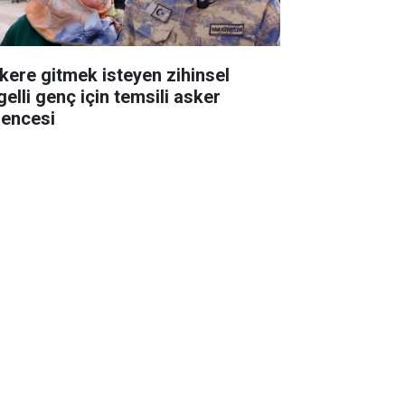
kere gitmek isteyen zihinsel
gelli genç için temsili asker
lencesi