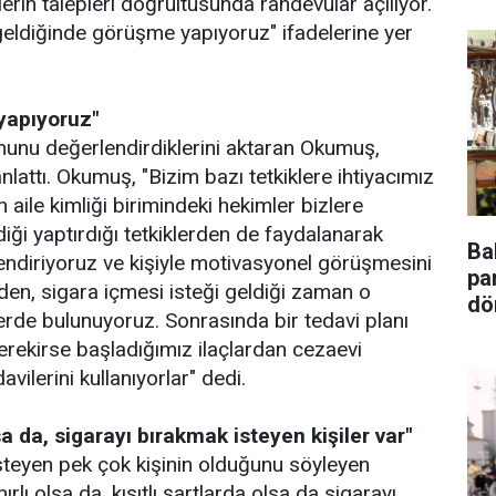
rin talepleri doğrultusunda randevular açılıyor.
 geldiğinde görüşme yapıyoruz" ifadelerine yer
yapıyoruz"
unu değerlendirdiklerini aktaran Okumuş,
anlattı. Okumuş, "Bizim bazı tetkiklere ihtiyacımız
aile kimliği birimindeki hekimler bizlere
diği yaptırdığı tetkiklerden de faydalanarak
Ba
endiriyoruz ve kişiyle motivasyonel görüşmesini
pa
nden, sigara içmesi isteği geldiği zaman o
dö
lerde bulunuyoruz. Sonrasında bir tedavi planı
erekirse başladığımız ilaçlardan cezaevi
vilerini kullanıyorlar" dedi.
sa da, sigarayı bırakmak isteyen kişiler var"
steyen pek çok kişinin olduğunu söyleyen
rlı olsa da, kısıtlı şartlarda olsa da sigarayı