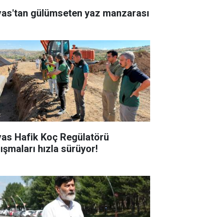
vas'tan gülümseten yaz manzarası
vas Hafik Koç Regülatörü
lışmaları hızla sürüyor!