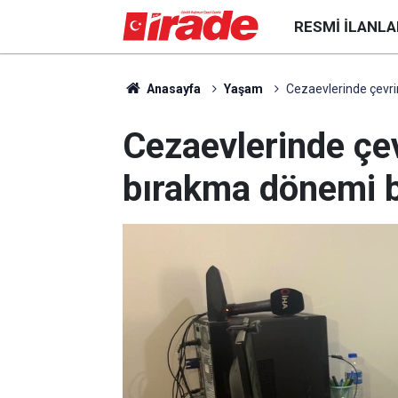
RESMI İLANLA
Anasayfa
Yaşam
Cezaevlerinde çevri
Cezaevlerinde çev
bırakma dönemi b