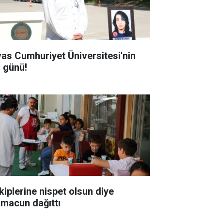
vas Cumhuriyet Üniversitesi'nin
ı günü!
kiplerine nispet olsun diye
hmacun dağıttı