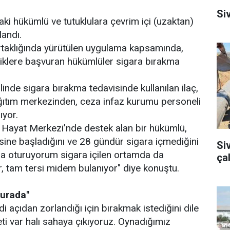
Si
i hükümlü ve tutuklulara çevrim içi (uzaktan)
landı.
 ortaklığında yürütülen uygulama kapsamında,
iniklere başvuran hükümlüler sigara bırakma
nde sigara bırakma tedavisinde kullanılan ilaç,
ğıtım merkezinden, ceza infaz kurumu personeli
ıyor.
 Hayat Merkezi’nde destek alan bir hükümlü,
sine başladığını ve 28 gündür sigara içmediğini
Si
mla oturuyorum sigara içilen ortamda da
ça
 tam tersi midem bulanıyor" diye konuştu.
burada"
di açıdan zorlandığı için bırakmak istediğini dile
ti var halı sahaya çıkıyoruz. Oynadığımız