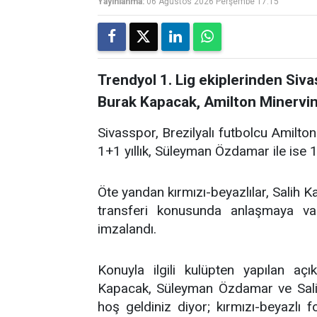
Yayınlanma:
06 Ağustos 2026 Perşembe 17:15
Trendyol 1. Lig ekiplerinden Siv
Burak Kapacak, Amilton Minervino
Sivasspor, Brezilyalı futbolcu Amilton 
1+1 yıllık, Süleyman Özdamar ile ise 1
Öte yandan kırmızı-beyazlılar, Salih Ka
transferi konusunda anlaşmaya var
imzalandı.
Konuyla ilgili kulüpten yapılan aç
Kapacak, Süleyman Özdamar ve Salih
hoş geldiniz diyor; kırmızı-beyazlı f