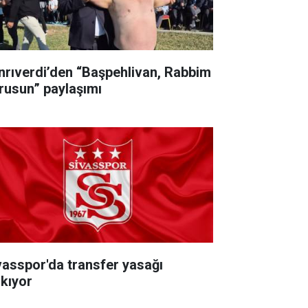
nrıverdi’den “Başpehlivan, Rabbim
rusun” paylaşımı
vasspor'da transfer yasağı
lkıyor