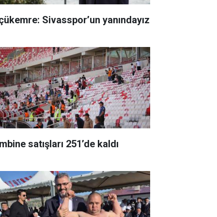
çükemre: Sivasspor’un yanındayız
mbine satışları 251’de kaldı