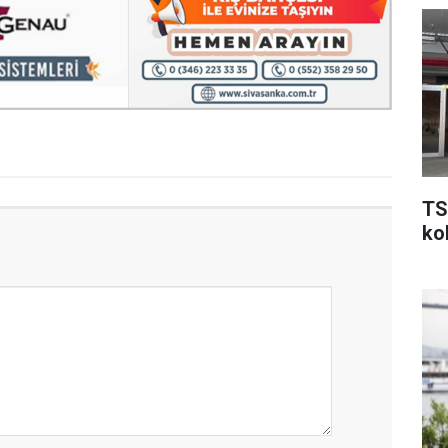
TS
kol