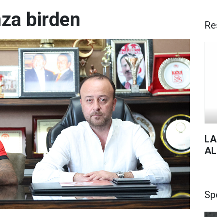
mza birden
Re
LA
AL
Sp