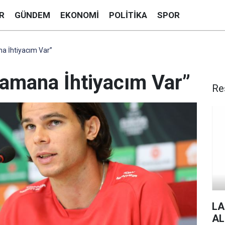
R
GÜNDEM
EKONOMI
POLITIKA
SPOR
na İhtiyacım Var”
Zamana İhtiyacım Var”
Re
LA
AL