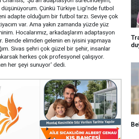
 Charisis, 'Şu an adaptasyon sürecindeyim,
 düşünüyorum. Çünkü Türkiye Ligi'nde futbol
yeni adapte olduğum bir futbol tarzı. Seviye çok
htiyacım var. Ama yakın zamanda yüzde yüz
nim. Hocalarımız, arkadaşlarım adaptasyon
Tr
r. Bende elimden gelenin en iyisini yapmaya
du
ım. Sivas şehri çok güzel bir şehir, insanlar
akarsak herkes çok profesyonel çalışıyor.
en her şeyi sunuyor' dedi.
Be