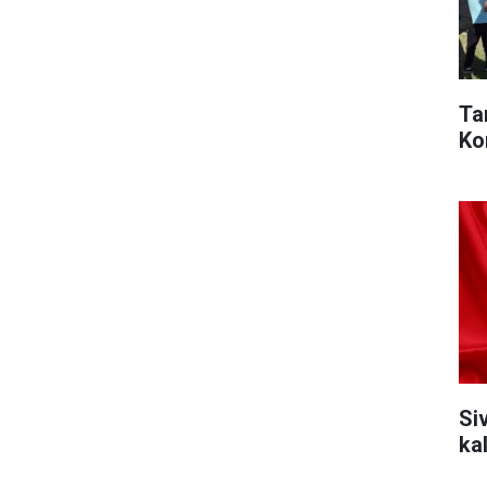
Ta
Ko
Si
ka