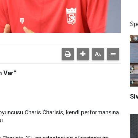
Sp
m Var”
Si
oyuncusu Charis Charisis, kendi performansına
u.