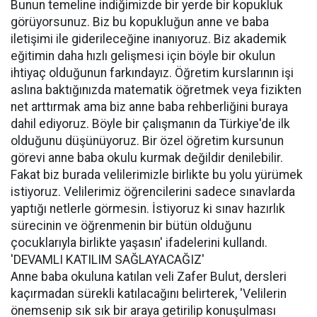
Bunun temeline indiğimizde bir yerde bir kopukluk
görüyorsunuz. Biz bu kopukluğun anne ve baba
iletişimi ile giderileceğine inanıyoruz. Biz akademik
eğitimin daha hızlı gelişmesi için böyle bir okulun
ihtiyaç olduğunun farkındayız. Öğretim kurslarının işi
aslına baktığınızda matematik öğretmek veya fizikten
net arttırmak ama biz anne baba rehberliğini buraya
dahil ediyoruz. Böyle bir çalışmanın da Türkiye'de ilk
olduğunu düşünüyoruz. Bir özel öğretim kursunun
görevi anne baba okulu kurmak değildir denilebilir.
Fakat biz burada velilerimizle birlikte bu yolu yürümek
istiyoruz. Velilerimiz öğrencilerini sadece sınavlarda
yaptığı netlerle görmesin. İstiyoruz ki sınav hazırlık
sürecinin ve öğrenmenin bir bütün olduğunu
çocuklarıyla birlikte yaşasın' ifadelerini kullandı.
'DEVAMLI KATILIM SAĞLAYACAĞIZ'
Anne baba okuluna katılan veli Zafer Bulut, dersleri
kaçırmadan sürekli katılacağını belirterek, 'Velilerin
önemsenip sık sık bir araya getirilip konuşulması