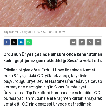
Yayınlanma:
08 Ağustos 2026 Cumartesi 10:29
Ordu’nun Ünye ilçesinde bir süre önce kene tutunan
kadın geçtiğimiz gün nakledildiği Sivas’ta vefat etti.
Edinilen bilgiye göre, Ordu ili Ünye ilçesinde ikamet
eden 35 yaşındaki C.D. yüksek ateş şikayetiyle
başvurduğu Ünye Devlet Hastanesi’ne tedaviye cevap
vermeyince geçtiğimiz gün Sivas Cumhuriyet
Üniversitesi Tıp Fakültesi Hastanesine nakledildi. C.D.
burada yapılan müdahalelere rağmen kurtarılamayarak
vefat etti. C.D’nin cenazesi Ünye’de defnedilmek