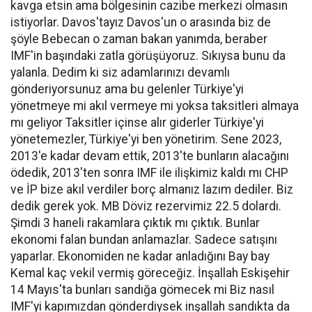
kavga etsin ama bölgesinin cazibe merkezi olmasın
istiyorlar. Davos'tayız Davos'un o arasında biz de
şöyle Bebecan o zaman bakan yanımda, beraber
IMF'in başındaki zatla görüşüyoruz. Sıkıysa bunu da
yalanla. Dedim ki siz adamlarınızı devamlı
gönderiyorsunuz ama bu gelenler Türkiye'yi
yönetmeye mi akıl vermeye mi yoksa taksitleri almaya
mı geliyor Taksitler içinse alır giderler Türkiye'yi
yönetemezler, Türkiye'yi ben yönetirim. Sene 2023,
2013'e kadar devam ettik, 2013'te bunların alacağını
ödedik, 2013'ten sonra IMF ile ilişkimiz kaldı mı CHP
ve İP bize akıl verdiler borç almanız lazım dediler. Biz
dedik gerek yok. MB Döviz rezervimiz 22.5 dolardı.
Şimdi 3 haneli rakamlara çıktık mı çıktık. Bunlar
ekonomi falan bundan anlamazlar. Sadece satışını
yaparlar. Ekonomiden ne kadar anladığını Bay bay
Kemal kaç vekil vermiş göreceğiz. İnşallah Eskişehir
14 Mayıs'ta bunları sandığa gömecek mi Biz nasıl
IMF'yi kapımızdan gönderdiysek inşallah sandıkta da