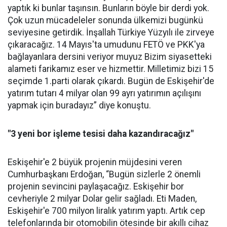
yaptık ki bunlar taşınsın. Bunların böyle bir derdi yok.
Çok uzun mücadeleler sonunda ülkemizi bugünkü
seviyesine getirdik. İnşallah Türkiye Yüzyılı ile zirveye
çıkaracağız. 14 Mayıs'ta umudunu FETÖ ve PKK'ya
bağlayanlara dersini veriyor muyuz Bizim siyasetteki
alameti farikamız eser ve hizmettir. Milletimiz bizi 15
seçimde 1.parti olarak çıkardı. Bugün de Eskişehir'de
yatırım tutarı 4 milyar olan 99 ayrı yatırımın açılışını
yapmak için buradayız” diye konuştu.
"3 yeni bor işleme tesisi daha kazandıracağız"
Eskişehir'e 2 büyük projenin müjdesini veren
Cumhurbaşkanı Erdoğan, “Bugün sizlerle 2 önemli
projenin sevincini paylaşacağız. Eskişehir bor
cevheriyle 2 milyar Dolar gelir sağladı. Eti Maden,
Eskişehir'e 700 milyon liralık yatırım yaptı. Artık cep
telefonlarında bir otomobilin ötesinde bir akıllı cihaz