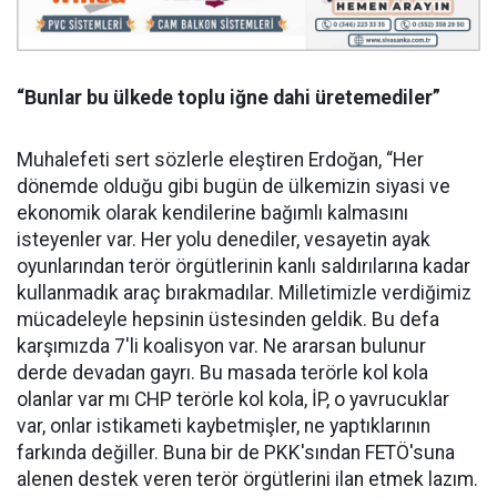
“Bunlar bu ülkede toplu iğne dahi üretemediler”
Muhalefeti sert sözlerle eleştiren Erdoğan, “Her
dönemde olduğu gibi bugün de ülkemizin siyasi ve
ekonomik olarak kendilerine bağımlı kalmasını
isteyenler var. Her yolu denediler, vesayetin ayak
oyunlarından terör örgütlerinin kanlı saldırılarına kadar
kullanmadık araç bırakmadılar. Milletimizle verdiğimiz
mücadeleyle hepsinin üstesinden geldik. Bu defa
karşımızda 7'li koalisyon var. Ne ararsan bulunur
derde devadan gayrı. Bu masada terörle kol kola
olanlar var mı CHP terörle kol kola, İP, o yavrucuklar
var, onlar istikameti kaybetmişler, ne yaptıklarının
farkında değiller. Buna bir de PKK'sından FETÖ'suna
alenen destek veren terör örgütlerini ilan etmek lazım.