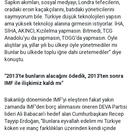
Sapkın akımları, sosyal medyayı, Londra tefecilerin,
oradaki eroin kaçakçılarını, batıdaki yöneticilerini
saymıyorum bile. Türkiye düşük teknolojileri yapsın
ama yüksek teknoloji alanına girmesin istiyorlar. İHA,
SİHA, AKINCI, Kızılelma yapmasın. Bitmedi, TCG
Anadolu'yu da yapmasın, TOGG'da yapmasın. Öyle
alıştılar ya, yıllar yılı bu ülkeyi öyle yönetmediler mi
Bunlar bu ülkede toplu iğne dahi üretemediler” diye
konuştu.
"2013'te bunların alacağını ödedik, 2013'ten sonra
IMF ile ilişkimiz kaldı mı"
Bakanlığı döneminde IMF'yi eleştiren fakat yakın
zamanda IMF'den borç alınmasını öneren DEVA Partisi
lideri Ali Babacan'ı hedef alan Cumhurbaşkanı Recep
Tayyip Erdoğan, “Bunlara eyvallah edelim mi Türkiye
köken ve inanç farklılıkları üzerinden kendi içinde