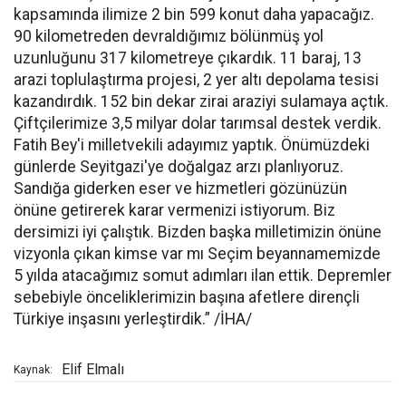
kapsamında ilimize 2 bin 599 konut daha yapacağız.
90 kilometreden devraldığımız bölünmüş yol
uzunluğunu 317 kilometreye çıkardık. 11 baraj, 13
arazi toplulaştırma projesi, 2 yer altı depolama tesisi
kazandırdık. 152 bin dekar zirai araziyi sulamaya açtık.
Çiftçilerimize 3,5 milyar dolar tarımsal destek verdik.
Fatih Bey'i milletvekili adayımız yaptık. Önümüzdeki
günlerde Seyitgazi'ye doğalgaz arzı planlıyoruz.
Sandığa giderken eser ve hizmetleri gözünüzün
önüne getirerek karar vermenizi istiyorum. Biz
dersimizi iyi çalıştık. Bizden başka milletimizin önüne
vizyonla çıkan kimse var mı Seçim beyannamemizde
5 yılda atacağımız somut adımları ilan ettik. Depremler
sebebiyle önceliklerimizin başına afetlere dirençli
Türkiye inşasını yerleştirdik.” /İHA/
Elif Elmalı
Kaynak: