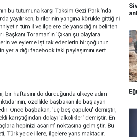
Si
nın bu tutumuna karşı Taksim Gezi Parkı'nda
anl
 yayılırken, birilerinin yangına körükle gittiğini
iyetin tüm il ve ilçelere de yansıdığını belirten
arı Başkanı Toraman'ın 'Çıkan şu olaylara
nlerin ve eyleme iştirak edenlerin birçoğunun
in yer aldığı facebook'taki paylaşımını sert
Eğ
i, bir haftasını doldurduğunda ülkeye adım
ktidarının, özellikle başbakan ile başlayan
dir. Önce başbakan, 'üç beş çapulcu' demiştir,
li karıştığından dolayı 'alkolikler' demiştir. En
ğaçlara hepinizi asarım' noktasına gelmiştir. Bu
i, Türkiye'de illere, ilçelere yansımaktadır.