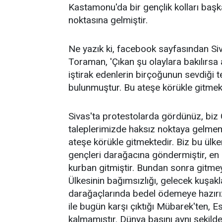
Kastamonu'da bir gençlik kolları başkan
noktasına gelmiştir.
Ne yazık ki, facebook sayfasından Siv
Toraman, 'Çıkan şu olaylara bakılırsa 
iştirak edenlerin birçoğunun sevdiği 
bulunmuştur. Bu ateşe körükle gitmek
Sivas'ta protestolarda gördünüz, biz C
taleplerimizde haksız noktaya gelmeme
ateşe körükle gitmektedir. Biz bu ülken
gençleri darağacına göndermiştir, en
kurban gitmiştir. Bundan sonra gitmey
Ülkesinin bağımsızlığı, gelecek kuşakla
darağaçlarında bedel ödemeye hazırız. 
ile bugün karşı çıktığı Mübarek'ten, E
kalmamıştır. Dünya basını aynı şekilde