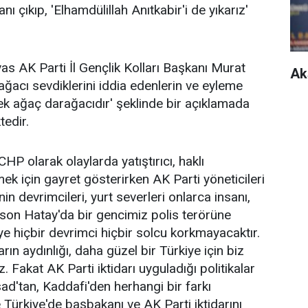
ı çıkıp, 'Elhamdülillah Anıtkabir'i de yıkarız'
as AK Parti İl Gençlik Kolları Başkanı Murat
Ak
ağacı sevdiklerini iddia edenlerin ve eyleme
tek ağaç darağacıdır' şeklinde bir açıklamada
tedir.
HP olarak olaylarda yatıştırıcı, haklı
k için gayret gösterirken AK Parti yöneticileri
in devrimcileri, yurt severleri onlarca insanı,
 son Hatay'da bir gencimiz polis terörüne
e hiçbir devrimci hiçbir solcu korkmayacaktır.
rın aydınlığı, daha güzel bir Türkiye için biz
Fakat AK Parti iktidarı uyguladığı politikalar
sad'tan, Kaddafi'den herhangi bir farkı
 Türkiye'de başbakanı ve AK Parti iktidarını