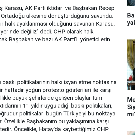
aş Karasu, AK Parti iktidarı ve Başbakan Recep
Ba
ir Ortadoğu ülkesine dönüştürdüğünü savundu.
ya
 bir halk ayaklanması olduğunu savunan Karasu,
yerinde değiliz" dedi. CHP olarak halkı
ak Başbakan ve bazı AK Parti'li yöneticilerin
ı baskı politikalarının halkı isyan etme noktasına
r haftadır yoğun protesto gösterileri ile karşı
llikle büyük şehirlerde gelişen olaylar tüm
Me
idarının 11 yıldır uyguladığı baskı politikaları,
Si
oğrudur politikaları bugün Türkiye'yi bu noktaya
mı
dir. Özellikle Başbakanım bu yaklaşımına karşı
tedir. Öncelikle, Hatay'da kaybettiğimiz CHP