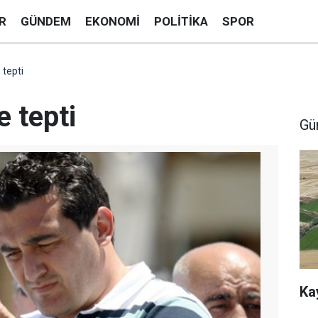
R
GÜNDEM
EKONOMI
POLITIKA
SPOR
 tepti
 tepti
Gü
Ka