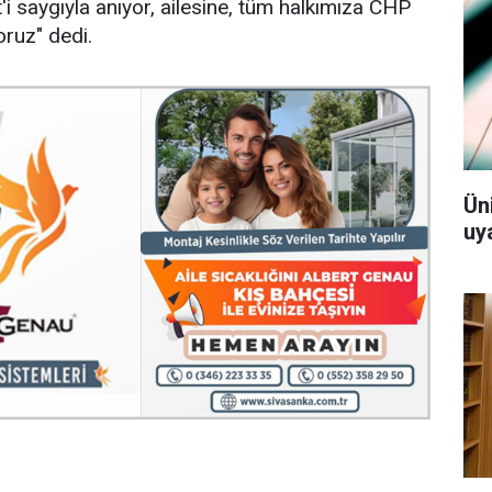
i saygıyla anıyor, ailesine, tüm halkımıza CHP
oruz" dedi.
Ün
uy