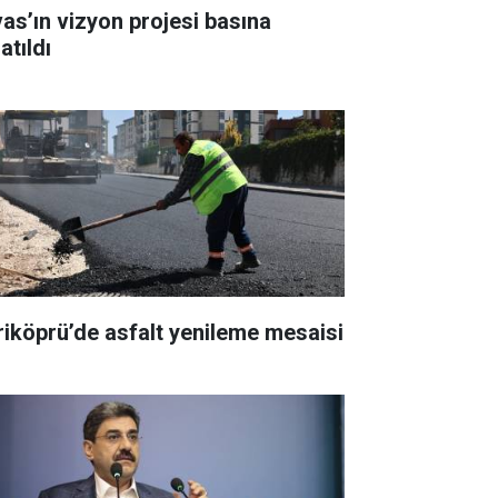
vas’ın vizyon projesi basına
atıldı
riköprü’de asfalt yenileme mesaisi