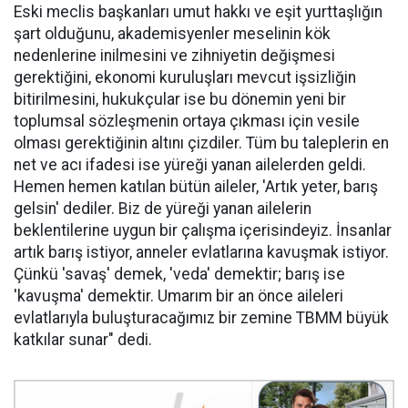
Eski meclis başkanları umut hakkı ve eşit yurttaşlığın
şart olduğunu, akademisyenler meselinin kök
nedenlerine inilmesini ve zihniyetin değişmesi
gerektiğini, ekonomi kuruluşları mevcut işsizliğin
bitirilmesini, hukukçular ise bu dönemin yeni bir
toplumsal sözleşmenin ortaya çıkması için vesile
olması gerektiğinin altını çizdiler. Tüm bu taleplerin en
net ve acı ifadesi ise yüreği yanan ailelerden geldi.
Hemen hemen katılan bütün aileler, 'Artık yeter, barış
gelsin' dediler. Biz de yüreği yanan ailelerin
beklentilerine uygun bir çalışma içerisindeyiz. İnsanlar
artık barış istiyor, anneler evlatlarına kavuşmak istiyor.
Çünkü 'savaş' demek, 'veda' demektir; barış ise
'kavuşma' demektir. Umarım bir an önce aileleri
evlatlarıyla buluşturacağımız bir zemine TBMM büyük
katkılar sunar" dedi.