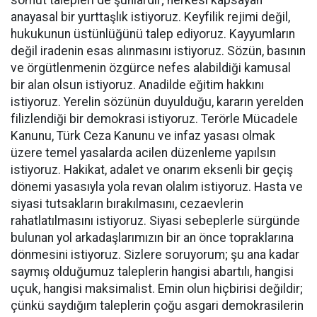
anayasal bir yurttaşlık istiyoruz. Keyfilik rejimi değil,
hukukunun üstünlüğünü talep ediyoruz. Kayyumların
değil iradenin esas alınmasını istiyoruz. Sözün, basının
ve örgütlenmenin özgürce nefes alabildiği kamusal
bir alan olsun istiyoruz. Anadilde eğitim hakkını
istiyoruz. Yerelin sözünün duyulduğu, kararın yerelden
filizlendiği bir demokrasi istiyoruz. Terörle Mücadele
Kanunu, Türk Ceza Kanunu ve infaz yasası olmak
üzere temel yasalarda acilen düzenleme yapılsın
istiyoruz. Hakikat, adalet ve onarım eksenli bir geçiş
dönemi yasasıyla yola revan olalım istiyoruz. Hasta ve
siyasi tutsakların bırakılmasını, cezaevlerin
rahatlatılmasını istiyoruz. Siyasi sebeplerle sürgünde
bulunan yol arkadaşlarımızın bir an önce topraklarına
dönmesini istiyoruz. Sizlere soruyorum; şu ana kadar
saymış olduğumuz taleplerin hangisi abartılı, hangisi
uçuk, hangisi maksimalist. Emin olun hiçbirisi değildir;
çünkü saydığım taleplerin çoğu asgari demokrasilerin