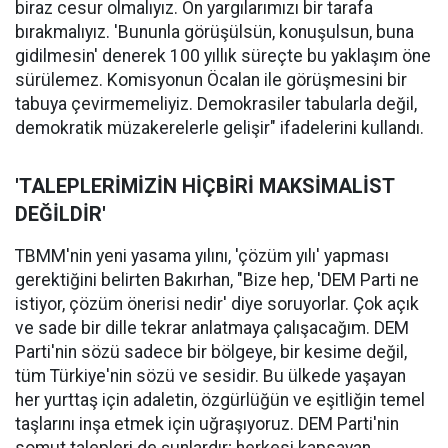
biraz cesur olmalıyız. Ön yargılarımızı bir tarafa
bırakmalıyız. 'Bununla görüşülsün, konuşulsun, buna
gidilmesin' denerek 100 yıllık süreçte bu yaklaşım öne
sürülemez. Komisyonun Öcalan ile görüşmesini bir
tabuya çevirmemeliyiz. Demokrasiler tabularla değil,
demokratik müzakerelerle gelişir" ifadelerini kullandı.
'TALEPLERİMİZİN HİÇBİRİ MAKSİMALİST
DEĞİLDİR'
TBMM'nin yeni yasama yılını, 'çözüm yılı' yapması
gerektiğini belirten Bakırhan, "Bize hep, 'DEM Parti ne
istiyor, çözüm önerisi nedir' diye soruyorlar. Çok açık
ve sade bir dille tekrar anlatmaya çalışacağım. DEM
Parti'nin sözü sadece bir bölgeye, bir kesime değil,
tüm Türkiye'nin sözü ve sesidir. Bu ülkede yaşayan
her yurttaş için adaletin, özgürlüğün ve eşitliğin temel
taşlarını inşa etmek için uğraşıyoruz. DEM Parti'nin
somut talepleri de şunlardır; herkesi kapsayan