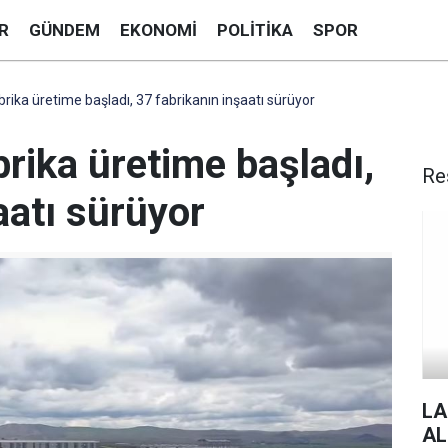
R
GÜNDEM
EKONOMI
POLITIKA
SPOR
rika üretime başladı, 37 fabrikanın inşaatı sürüyor
rika üretime başladı,
Re
aatı sürüyor
LA
AL