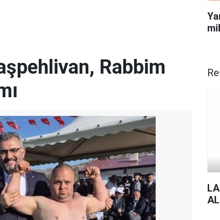
Ya
mi
Başpehlivan, Rabbim
Re
mı
LA
AL