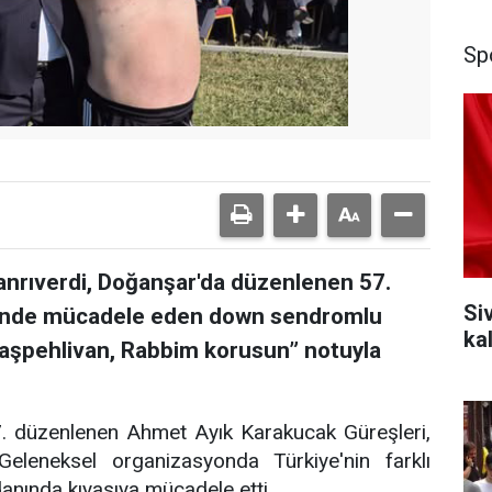
Sp
Tanrıverdi, Doğanşar'da düzenlenen 57.
Si
i'nde mücadele eden down sendromlu
ka
“Başpehlivan, Rabbim korusun” notuyla
57. düzenlenen Ahmet Ayık Karakucak Güreşleri,
leneksel organizasyonda Türkiye'nin farklı
danında kıyasıya mücadele etti.