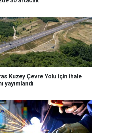
zde 30 artacak
vas Kuzey Çevre Yolu için ihale
anı yayımlandı