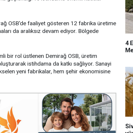
irağ OSB'de faaliyet gösteren 12 fabrika üretime
maları da aralıksız devam ediyor. Bölgede
4 E
Me
li bir rol üstlenen Demirağ OSB, üretim
ı oluşturarak istihdama da katkı sağlıyor. Sanayi
ükselen yeni fabrikalar, hem şehir ekonomisine
Si