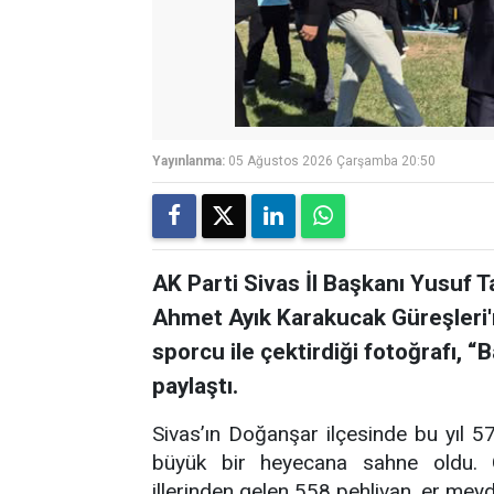
Yayınlanma:
05 Ağustos 2026 Çarşamba 20:50
AK Parti Sivas İl Başkanı Yusuf 
Ahmet Ayık Karakucak Güreşler
sporcu ile çektirdiği fotoğrafı, 
paylaştı.
Sivas’ın Doğanşar ilçesinde bu yıl 
büyük bir heyecana sahne oldu. Ge
illerinden gelen 558 pehlivan, er mey