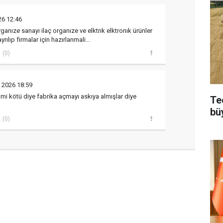
26 12:46
organıze sanayı ilaç organıze ve elktrık elktronık ürünler
ayrılıp firmalar için hazırlanmali...
(0)
 2026 18:59
i kötü diye fabrika açmayı askıya almışlar diye
Te
bü
(0)