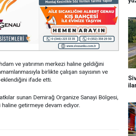
yü
tihdam ve yatırımın merkezi haline geldiğini
amamlanmasıyla birlikte çalışan sayısının ve
Si
lendiğini ifade etti.
il
katkılar sunan Demirağ Organize Sanayi Bölgesi,
zi haline getirmeye devam ediyor.