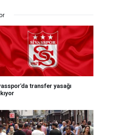
or
vasspor'da transfer yasağı
lkıyor