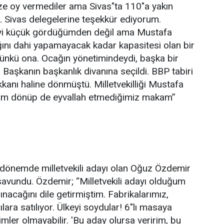
bize oy vermediler ama Sivas"ta 110"a yakın
k. Sivas delegelerine teşekkür ediyorum.
eyi küçük gördüğümden değil ama Mustafa
ğını dahi yapamayacak kadar kapasitesi olan bir
çünkü ona. Ocağın yönetimindeydi, başka bir
Başkanın başkanlık divanına seçildi. BBP tabiri
kanı haline dönmüştü. Milletvekilliği Mustafa
izim dönüp de eyvallah etmediğimiz makam”
ş dönemde milletvekili adayı olan Oğuz Özdemir
 savundu. Özdemir; “Milletvekili adayı olduğum
nacağını dile getirmiştim. Fabrikalarımız,
lara satılıyor. Ülkeyi soydular! 6"lı masaya
ler olmayabilir. 'Bu aday olursa veririm, bu