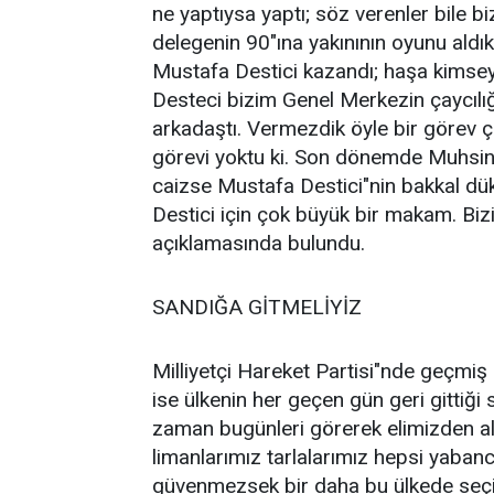
ne yaptıysa yaptı; söz verenler bile 
delegenin 90"ına yakınının oyunu aldı
Mustafa Destici kazandı; haşa kims
Desteci bizim Genel Merkezin çaycılı
arkadaştı. Vermezdik öyle bir görev 
görevi yoktu ki. Son dönemde Muhsin 
caizse Mustafa Destici"nin bakkal dük
Destici için çok büyük bir makam. B
açıklamasında bulundu.
SANDIĞA GİTMELİYİZ
Milliyetçi Hareket Partisi"nde geçmi
ise ülkenin her geçen gün geri gittiği
zaman bugünleri görerek elimizden alı
limanlarımız tarlalarımız hepsi yabancı
güvenmezsek bir daha bu ülkede seçim