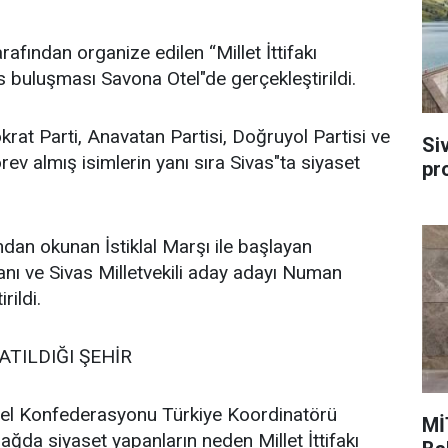
ından organize edilen “Millet İttifakı
 buluşması Savona Otel"de gerçekleştirildi.
t Parti, Anavatan Partisi, Doğruyol Partisi ve
Si
ev almış isimlerin yanı sıra Sivas"ta siyaset
pr
dan okunan İstiklal Marşı ile başlayan
nı ve Sivas Milletvekili aday adayı Numan
ildi.
ATILDIĞI ŞEHİR
l Konfederasyonu Türkiye Koordinatörü
Mİ
a siyaset yapanların neden Millet İttifakı