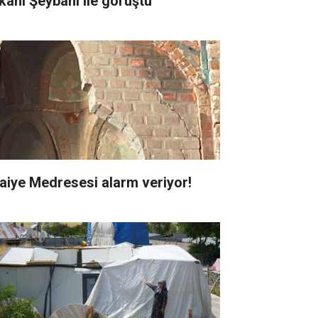
kanı Şeybani ile görüştü
faiye Medresesi alarm veriyor!