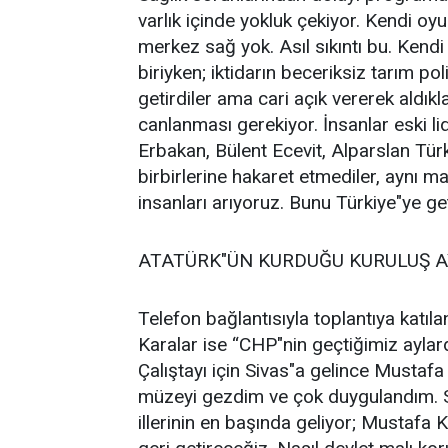
varlık içinde yokluk çekiyor. Kendi oy
merkez sağ yok. Asıl sıkıntı bu. Kend
biriyken; iktidarın beceriksiz tarım po
getirdiler ama cari açık vererek aldık
canlanması gerekiyor. İnsanlar eski li
Erbakan, Bülent Ecevit, Alparslan Türk
birbirlerine hakaret etmediler, aynı ma
insanları arıyoruz. Bunu Türkiye"ye ge
ATATÜRK"ÜN KURDUĞU KURULUŞ A
Telefon bağlantısıyla toplantıya kat
Karalar ise “CHP"nin geçtiğimiz aylar
Çalıştayı için Sivas"a gelince Mustaf
müzeyi gezdim ve çok duygulandım. 
illerinin en başında geliyor; Mustafa