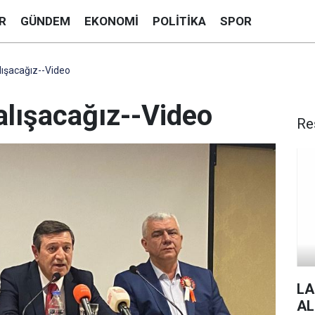
R
GÜNDEM
EKONOMI
POLITIKA
SPOR
lışacağız--Video
alışacağız--Video
Re
LA
AL