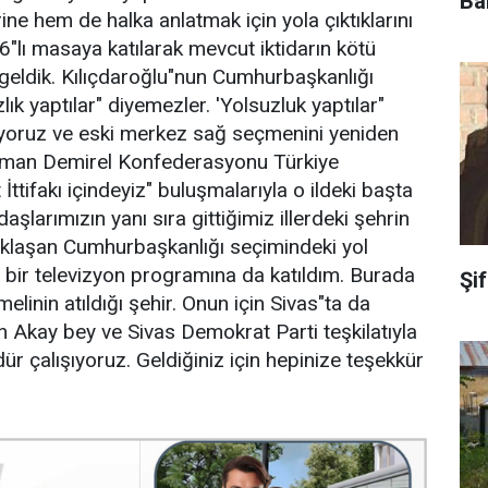
Ba
rine hem de halka anlatmak için yola çıktıklarını
6"lı masaya katılarak mevcut iktidarın kötü
geldik. Kılıçdaroğlu"nun Cumhurbaşkanlığı
lık yaptılar" diyemezler. 'Yolsuzluk yaptılar"
iyoruz ve eski merkez sağ seçmenini yeniden
leyman Demirel Konfederasyonu Türkiye
İttifakı içindeyiz" buluşmalarıyla o ildeki başta
larımızın yanı sıra gittiğimiz illerdeki şehrin
yaklaşan Cumhurbaşkanlığı seçimindeki yol
a bir televizyon programına da katıldım. Burada
Şi
elinin atıldığı şehir. Onun için Sivas"ta da
Akay bey ve Sivas Demokrat Parti teşkilatıyla
 çalışıyoruz. Geldiğiniz için hepinize teşekkür