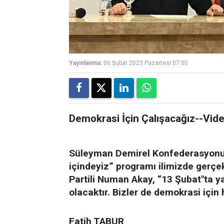
Yayınlanma:
06 Şubat 2023 Pazartesi 07:00
Demokrasi İçin Çalışacağız--Vid
Süleyman Demirel Konfederasyonu ta
içindeyiz” programı ilimizde gerç
Partili Numan Akay, “13 Şubat"ta ya
olacaktır. Bizler de demokrasi için 
Fatih TABUR