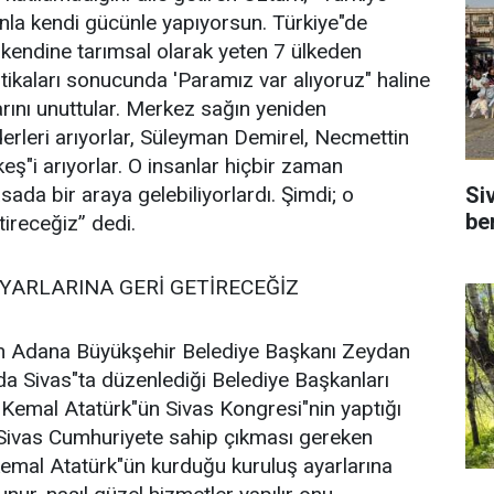
unla kendi gücünle yapıyorsun. Türkiye"de
i kendine tarımsal olarak yeten 7 ülkeden
litikaları sonucunda 'Paramız var alıyoruz" haline
larını unuttular. Merkez sağın yeniden
derleri arıyorlar, Süleyman Demirel, Necmettin
eş"i arıyorlar. O insanlar hiçbir zaman
sada bir araya gelebiliyorlardı. Şimdi; o
Si
be
tireceğiz” dedi.
YARLARINA GERİ GETİRECEĞİZ
ılan Adana Büyükşehir Belediye Başkanı Zeydan
da Sivas"ta düzenlediği Belediye Başkanları
a Kemal Atatürk"ün Sivas Kongresi"nin yaptığı
Sivas Cumhuriyete sahip çıkması gereken
 Kemal Atatürk"ün kurduğu kuruluş ayarlarına