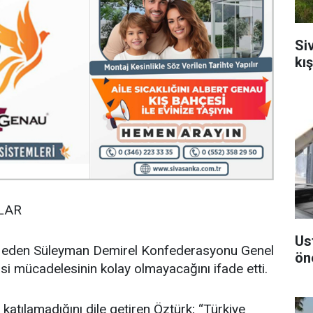
Si
kı
LAR
Us
itap eden Süleyman Demirel Konfederasyonu Genel
ön
 mücadelesinin kolay olmayacağını ifade etti.
katılamadığını dile getiren Öztürk; “Türkiye