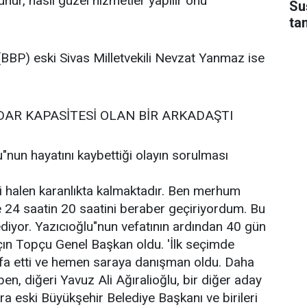
unur, nasıl güzel hizmetler yapılır onu
Su
ta
 (BBP) eski Sivas Milletvekili Nevzat Yanmaz ise
AR KAPASİTESİ OLAN BİR ARKADAŞTI
nun hayatını kaybettiği olayın sorulması
i halen karanlıkta kalmaktadır. Ben merhum
 24 saatin 20 saatini beraber geçiriyordum. Bu
 ediyor. Yazıcıoğlu"nun vefatının ardından 40 gün
lçın Topçu Genel Başkan oldu. 'İlk seçimde
tifa etti ve hemen saraya danışman oldu. Daha
 ben, diğeri Yavuz Ali Ağıralioğlu, bir diğer aday
a eski Büyükşehir Belediye Başkanı ve birileri