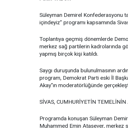
Süleyman Demirel Konfederasyonu taraf
içindeyiz” programı kapsamında Sivas
Toplantıya geçmiş dönemlerde Demokra
merkez sağ partilerin kadrolarında gör
yapmış birçok kişi katıldı.
Saygı duruşunda bulunulmasının ardın
program, Demokrat Parti eski İl Başka
Akay"ın moderatörlüğünde gerçekleştir
SİVAS, CUMHURİYETİN TEMELİNİN 
Programda konuşan Süleyman Demire
Muhammed Emin Atasever, merkez sağd