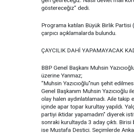
geri getireceğiz. Nasıl devlet malı kor
göstereceğiz” dedi.
Programa katılan Büyük Birlik Partisi
çarpıcı açıklamalarda bulundu.
ÇAYCILIK DAHİ YAPAMAYACAK KAD
BBP Genel Başkanı Muhsin Yazıcıoğlu"
üzerine Yanmaz;
“Muhsin Yazıcıoğlu"nun şehit edilmes
Genel Başkanım Muhsin Yazıcıoğlu ile
olay halen aydınlatılamadı. Aile takip
içinde apar topar kurultay yapıldı. Ya
partiyi iktidar yapamadım" diyerek is
sonraki kurultayda 3 aday çıktı. Birisi
ise Mustafa Destici. Seçimlerde Ankar