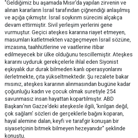
"Geldiğimiz bu aşamada Mısır'da yapılan zirvenin ve
alınan kararların İsrail tarafından çiğnendiği anlaşılmış
ve açığa çıkmıştır. İsrail soykırım sürecini alçakça
devam ettirmiştir. Sivil yerleşim yerlerini gene
vurmuştur. Geçici ateşkes kararına riayet etmeyen,
masumları katletmekten vazgeçmeyen İsrail sözüne,
imzasına, taahhütlerine ve vaatlerine itibar
edilmeyecek bir ülke olduğunu tescillemiştir. Ateşkes
kararını uyduruk gerekçelerle ihlal eden Siyonist
eşkıyalık dur durak bilmeden kanlı operasyonlarını
ilerletmekte, çıta yükseltmektedir. Şu rezalete bakar
mısınız, ateşkes kararının alınmasından bugüne kadar
çoğunluğu kadın ve çocuk olmak suretiyle 254
savunmasız insan hayattan kopartılmıştır. ABD
Başkanı'nın Gazze'deki ateşkesle ilgili, ‘kırılgan değil,
çok sağlam' sözleri de gerçeklerle bağını koparan,
hayal alemine dalan, keyfi ve tarafgir konuşan bir
siyasetçinin bitmek bilmeyen hezeyanıdır" şeklinde
konuştu.