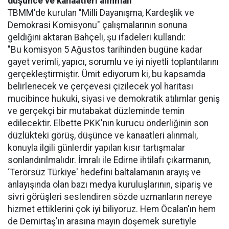
düşünce ve kanaatleri alınmalı"
TBMM'de kurulan "Milli Dayanışma, Kardeşlik ve
Demokrasi Komisyonu" çalışmalarının sonuna
geldiğini aktaran Bahçeli, şu ifadeleri kullandı:
"Bu komisyon 5 Ağustos tarihinden bugüne kadar
gayet verimli, yapıcı, sorumlu ve iyi niyetli toplantılarını
gerçekleştirmiştir. Ümit ediyorum ki, bu kapsamda
belirlenecek ve çerçevesi çizilecek yol haritası
mucibince hukuki, siyasi ve demokratik atılımlar geniş
ve gerçekçi bir mutabakat düzleminde temin
edilecektir. Elbette PKK'nın kurucu önderliğinin son
düzlükteki görüş, düşünce ve kanaatleri alınmalı,
konuyla ilgili günlerdir yapılan kısır tartışmalar
sonlandırılmalıdır. İmralı ile Edirne ihtilafı çıkarmanın,
‘Terörsüz Türkiye' hedefini baltalamanın arayış ve
anlayışında olan bazı medya kuruluşlarının, sipariş ve
sivri görüşleri seslendiren sözde uzmanların nereye
hizmet ettiklerini çok iyi biliyoruz. Hem Öcalan'ın hem
de Demirtaş'ın arasına mayın döşemek suretiyle