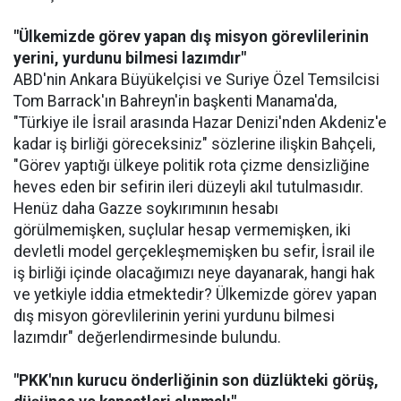
"Ülkemizde görev yapan dış misyon görevlilerinin
yerini, yurdunu bilmesi lazımdır"
ABD'nin Ankara Büyükelçisi ve Suriye Özel Temsilcisi
Tom Barrack'ın Bahreyn'in başkenti Manama'da,
"Türkiye ile İsrail arasında Hazar Denizi'nden Akdeniz'e
kadar iş birliği göreceksiniz" sözlerine ilişkin Bahçeli,
"Görev yaptığı ülkeye politik rota çizme densizliğine
heves eden bir sefirin ileri düzeyli akıl tutulmasıdır.
Henüz daha Gazze soykırımının hesabı
görülmemişken, suçlular hesap vermemişken, iki
devletli model gerçekleşmemişken bu sefir, İsrail ile
iş birliği içinde olacağımızı neye dayanarak, hangi hak
ve yetkiyle iddia etmektedir? Ülkemizde görev yapan
dış misyon görevlilerinin yerini yurdunu bilmesi
lazımdır" değerlendirmesinde bulundu.
"PKK'nın kurucu önderliğinin son düzlükteki görüş,