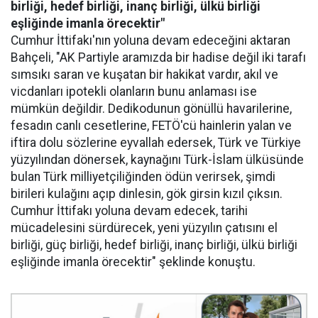
birliği, hedef birliği, inanç birliği, ülkü birliği
eşliğinde imanla örecektir"
Cumhur İttifakı'nın yoluna devam edeceğini aktaran
Bahçeli, "AK Partiyle aramızda bir hadise değil iki tarafı
sımsıkı saran ve kuşatan bir hakikat vardır, akıl ve
vicdanları ipotekli olanların bunu anlaması ise
mümkün değildir. Dedikodunun gönüllü havarilerine,
fesadın canlı cesetlerine, FETÖ'cü hainlerin yalan ve
iftira dolu sözlerine eyvallah edersek, Türk ve Türkiye
yüzyılından dönersek, kaynağını Türk-İslam ülküsünde
bulan Türk milliyetçiliğinden ödün verirsek, şimdi
birileri kulağını açıp dinlesin, gök girsin kızıl çıksın.
Cumhur İttifakı yoluna devam edecek, tarihi
mücadelesini sürdürecek, yeni yüzyılın çatısını el
birliği, güç birliği, hedef birliği, inanç birliği, ülkü birliği
eşliğinde imanla örecektir" şeklinde konuştu.