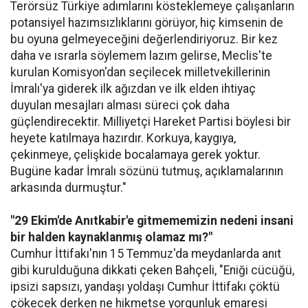
Terörsüz Türkiye adımlarını kösteklemeye çalışanların
potansiyel hazımsızlıklarını görüyor, hiç kimsenin de
bu oyuna gelmeyeceğini değerlendiriyoruz. Bir kez
daha ve ısrarla söylemem lazım gelirse, Meclis'te
kurulan Komisyon'dan seçilecek milletvekillerinin
İmralı'ya giderek ilk ağızdan ve ilk elden ihtiyaç
duyulan mesajları alması süreci çok daha
güçlendirecektir. Milliyetçi Hareket Partisi böylesi bir
heyete katılmaya hazırdır. Korkuya, kaygıya,
çekinmeye, çelişkide bocalamaya gerek yoktur.
Bugüne kadar İmralı sözünü tutmuş, açıklamalarının
arkasında durmuştur."
"29 Ekim'de Anıtkabir'e gitmememizin nedeni insani
bir halden kaynaklanmış olamaz mı?"
Cumhur İttifakı'nın 15 Temmuz'da meydanlarda anıt
gibi kurulduğuna dikkati çeken Bahçeli, "Eniği cücüğü,
ipsizi sapsızı, yandaşı yoldaşı Cumhur İttifakı çöktü
çökecek derken ne hikmetse yorgunluk emaresi