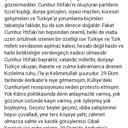
göstermediler. Cumhur İttifakı'nı oluşturan partilerin
tüzel kişiliği, dünya görüşleri, siyasi mazileri, küresel
gelişmeleri ve Türkiye'yi yorumlama biçimleri
tabiatıyla faklıdır, bu da son derece doğaldır. Fakat
Cumhur İttifakı'nın hepsinden önemli, belki de inatla
üzeri örtülmek istenen bir özelliği ise Türkiye ve Türk
milleti sevdasının aşılmaz kalesi, hesabi değil hasbi ve
harbi birlikteliğin serdengeçti iradesi olmasıdır.
Cumhur İttifakı bayraktır, vatandır, millettir, dünyayı
Türkçe okuyan, ihanete ve zulme kahramanca direnen
Kızılelma ruhu, İ'la-yı Kelimetullah şuurudur. 29 Ekim
tarihinde Anıtkabir'e niye gitmemişim, Külliye'deki
Cumhuriyet resepsiyonunu neden protesto etmişim.
Yok Kıbrıs politikasında derin anlaşmazlık varmış, yok
gözünün üstünde kaşın varmış, yok öyleymiş yok
böyleymiş. Geçiniz beyler geçiniz, iddia sahiplerinin
hepsi çuvalladı, yine ters köşeye yattı, zahmet
olmazsa sahte ve kaotik görüşlerinizi Cibali