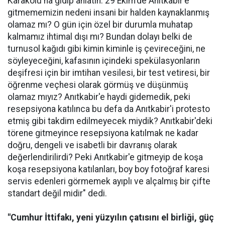
Karakolu'na gidip anlatın. 29 Ekim'de Anıtkabir'e
gitmememizin nedeni insani bir halden kaynaklanmış
olamaz mı? O gün için özel bir durumla muhatap
kalmamız ihtimal dışı mı? Bundan dolayı belki de
turnusol kağıdı gibi kimin kiminle iş çevireceğini, ne
söyleyeceğini, kafasının içindeki spekülasyonların
deşifresi için bir imtihan vesilesi, bir test vetiresi, bir
öğrenme veçhesi olarak görmüş ve düşünmüş
olamaz mıyız? Anıtkabir'e haydi gidemedik, peki
resepsiyona katılınca bu defa da Anıtkabir'i protesto
etmiş gibi takdim edilmeyecek miydik? Anıtkabir'deki
törene gitmeyince resepsiyona katılmak ne kadar
doğru, dengeli ve isabetli bir davranış olarak
değerlendirilirdi? Peki Anıtkabir'e gitmeyip de koşa
koşa resepsiyona katılanları, boy boy fotoğraf karesi
servis edenleri görmemek ayıplı ve alçalmış bir çifte
standart değil midir" dedi.
"Cumhur İttifakı, yeni yüzyılın çatısını el birliği, güç