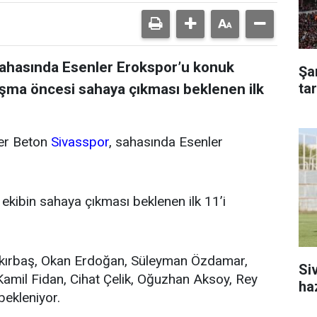
a sahasında Esenler Erokspor’u konuk
Şa
ta
aşma öncesi sahaya çıkması beklenen ilk
ler Beton
Sivasspor
, sahasında Esenler
ekibin sahaya çıkması beklenen ilk 11’i
kırbaş, Okan Erdoğan, Süleyman Özdamar,
Si
Kamil Fidan, Cihat Çelik, Oğuzhan Aksoy, Rey
ha
bekleniyor.