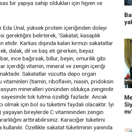
as bir yapıya sahip oldukları için hijyen ve
Ba
ya
 Eda Ünal, yüksek protein içeriğinden dolayı
si gerektiğini belirterek, 'Sakatat, kasaplık
n etidir. Karkas dışında kalan kırmızı sakatatlar
ek, dalak, dil ve baş eti girerken, beyaz
, ince bağırsak, billur, beyin, omurilik gibi
lar içerdiği vitamin, mineral ve zengin içeriği
aktadır. Sakatatlar vücutta depo organ
vitaminleri (tiamin, riboflavin, niasin, pridoksin
otasyum mineralleri yönünden oldukça zengindir.
 sayesinde tok tutma özelliği fazladır. Ancak
Me
Si
olmak için bol su tüketimi faydalı olacaktır. İyi
mı
i) yaşayan bireylerde C vitamininden zengin
rarlılığını arttırabilirsiniz. Karaciğer tüketimi
kullanılır. Özellikle sakatat tüketiminin yanında