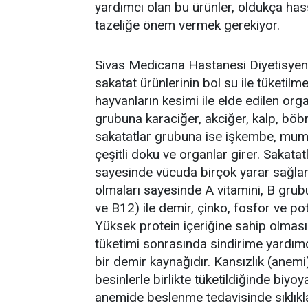
yardımcı olan bu ürünler, oldukça hass
tazeliğe önem vermek gerekiyor.
Sivas Medicana Hastanesi Diyetisyeni
sakatat ürünlerinin bol su ile tüketilme
hayvanların kesimi ile elde edilen orga
grubuna karaciğer, akciğer, kalp, böbr
sakatatlar grubuna ise işkembe, mumbar
çeşitli doku ve organlar girer. Sakatat
sayesinde vücuda birçok yarar sağlam
olmaları sayesinde A vitamini, B grubu 
ve B12) ile demir, çinko, fosfor ve p
Yüksek protein içeriğine sahip olması
tüketimi sonrasında sindirime yardımcı 
bir demir kaynağıdır. Kansızlık (anem
besinlerle birlikte tüketildiğinde biyoya
anemide beslenme tedavisinde sıklıkla 