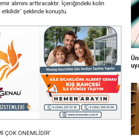
mir alımını arttıracaktır. İçeriğindeki kolin
etkilidir' şeklinde konuştu.
Ün
uy
İ ÇOK ÖNEMLİDİR'