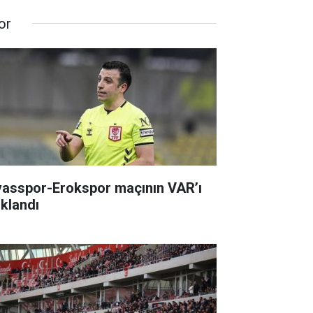
or
vasspor-Erokspor maçının VAR’ı
ıklandı