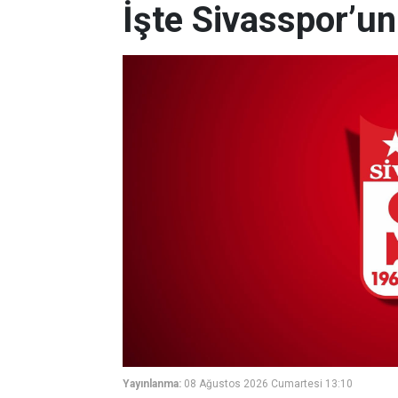
İşte Sivasspor’u
Yayınlanma:
08 Ağustos 2026 Cumartesi 13:10