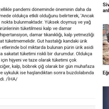
Si
 özellikle pandemi döneminde öneminin daha da
anl
rmede oldukça etkili olduğunu belirterek, 'Ancak
li nokta bulunmaktadır. Yüksek doymuş ve yağ
ürünlerinin tüketilmesi kalp ve damar
e hipertansiyon, damar tıkanıklığı, kalp yetmezliği
tat tüketmemelidir. Gut hastalığı kandaki ürik
 etlerinde bol miktarda bulunan pürin ürik asidi
a sakatat tüketimi riskli bir durumdur. Oldukça
için hijyeni ve taze olarak tüketimi çok
raciğer, kalp, böbrek çiğ olarak bir gün muhafaza
 ve uykuluk ise haşlandıktan sonra buzdolabında
Eğ
di. /İHA/