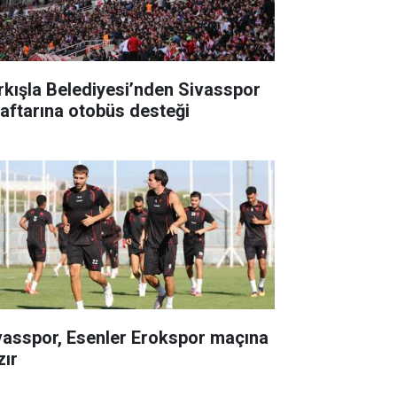
rkışla Belediyesi’nden Sivasspor
raftarına otobüs desteği
vasspor, Esenler Erokspor maçına
zır