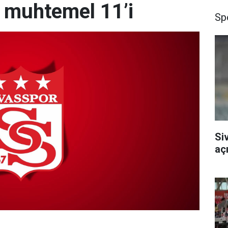
n muhtemel 11’i
Sp
Si
aç