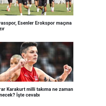
vasspor, Esenler Erokspor maçına
zır
rar Karakurt milli takıma ne zaman
necek? İşte cevabı