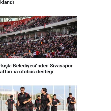
ıklandı
rkışla Belediyesi’nden Sivasspor
raftarına otobüs desteği