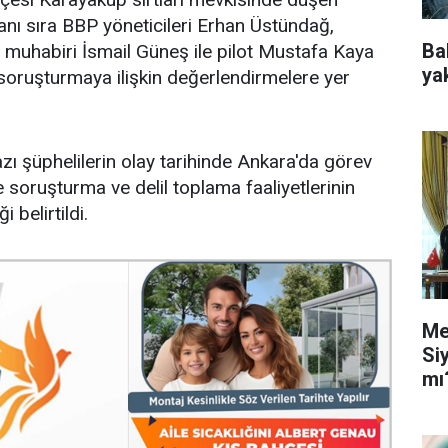
nı sıra BBP yöneticileri Erhan Üstündağ,
Ba
 muhabiri İsmail Güneş ile pilot Mustafa Kaya
ya
n soruşturmaya ilişkin değerlendirmelere yer
ı şüphelilerin olay tarihinde Ankara'da görev
le soruşturma ve delil toplama faaliyetlerinin
 belirtildi.
Me
Si
mı