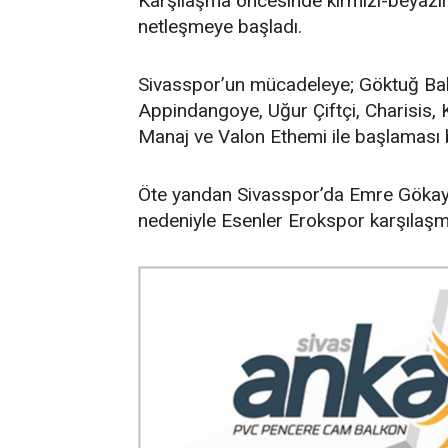
Karşılaşma öncesinde kırmızı-beyazlı 
netleşmeye başladı.
Sivasspor’un mücadeleye; Göktuğ Ba
Appindangoye, Uğur Çiftçi, Charisis, 
Manaj ve Valon Ethemi ile başlaması 
Öte yandan Sivasspor’da Emre Gökay i
nedeniyle Esenler Erokspor karşılaş