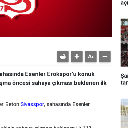
aç
a sahasında Esenler Erokspor’u konuk
Şa
ta
aşma öncesi sahaya çıkması beklenen ilk
ler Beton
Sivasspor
, sahasında Esenler