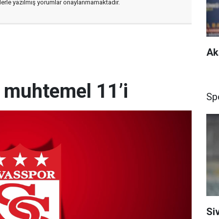
flerle yazılmış yorumlar onaylanmamaktadır.
Ak
n muhtemel 11’i
Sp
Si