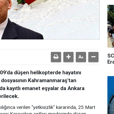
SC
Er
009'da düşen helikopterde hayatını
a dosyasının Kahramanmaraş'tan
da kayıtlı emanet eşyalar da Ankara
rilecek.
ınca verilen "yetkisizlik" kararında, 25 Mart
esi Karayakup sırtları mevkisinde düşen