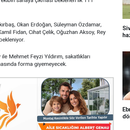
ekibin sahaya çıkması beklenen ilk 11’i
kırbaş, Okan Erdoğan, Süleyman Özdamar,
Si
Kamil Fidan, Cihat Çelik, Oğuzhan Aksoy, Rey
ha
bekleniyor.
le Mehmet Feyzi Yıldırım, sakatlıkları
masında forma giyemeyecek.
Eb
dö