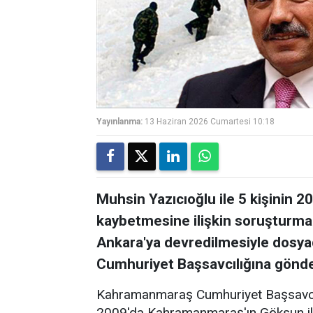
Yayınlanma:
13 Haziran 2026 Cumartesi 10:18
Muhsin Yazıcıoğlu ile 5 kişinin 2
kaybetmesine ilişkin soruşturm
Ankara'ya devredilmesiyle dosya
Cumhuriyet Başsavcılığına gönde
Kahramanmaraş Cumhuriyet Başsavcılığ
2009'da Kahramanmaraş'ın Göksun ilç