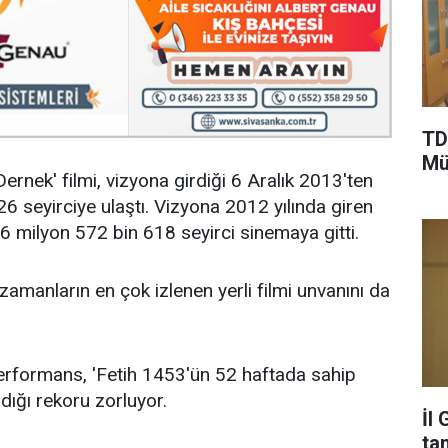
TD
Mü
nek' filmi, vizyona girdiği 6 Aralık 2013'ten
 seyirciye ulaştı. Vizyona 2012 yılında giren
 6 milyon 572 bin 618 seyirci sinemaya gitti.
 zamanların en çok izlenen yerli filmi unvanını da
performans, 'Fetih 1453'ün 52 haftada sahip
adığı rekoru zorluyor.
İl
ta