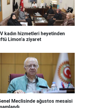
V kadın hizmetleri heyetinden
ftü Limon'a ziyaret
 Genel Meclisinde ağustos mesaisi
mamlandı