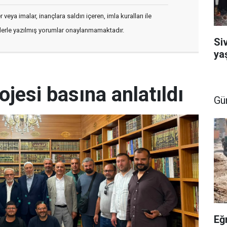
veya imalar, inançlara saldırı içeren, imla kuralları ile
flerle yazılmış yorumlar onaylanmamaktadır.
Si
ya
ojesi basına anlatıldı
Gü
Eğ