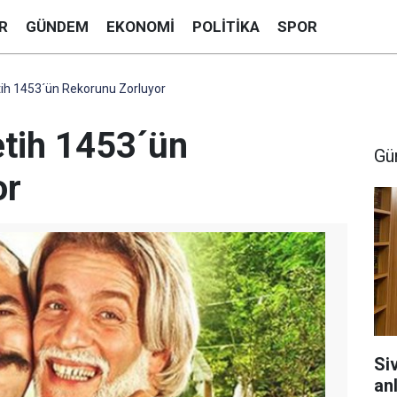
R
GÜNDEM
EKONOMI
POLITIKA
SPOR
ih 1453´ün Rekorunu Zorluyor
tih 1453´ün
Gü
or
Si
anl