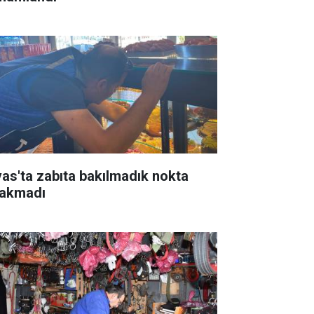
vas'ta zabıta bakılmadık nokta
rakmadı