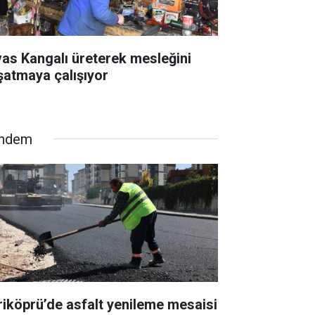
vas Kangalı üreterek mesleğini
şatmaya çalışıyor
ndem
riköprü’de asfalt yenileme mesaisi