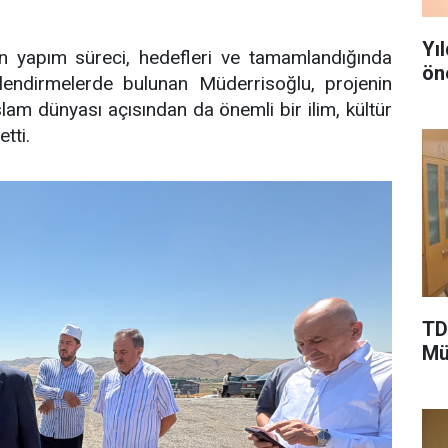
Yı
nin yapım süreci, hedefleri ve tamamlandığında
ön
endirmelerde bulunan Müderrisoğlu, projenin
İslam dünyası açısından da önemli bir ilim, kültür
tti.
TD
Mü