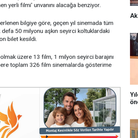
n yerli filmi' unvanını alacağa benziyor.
Ak
 derlenen bilgiye göre, geçen yıl sinemada tüm
k defa 50 milyonu aşkın seyirci koltuklardaki
on bilet kesildi.
 olmak üzere 13 film, 1 milyon seyirci barajını
 üzere toplam 326 film sinemalarda gösterime
Yı
ön