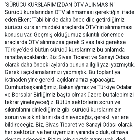
'SÜRÜCÜ KURSLARIMIZDAN ÖTV ALINMASIN'
Sürücü kurslarından ÖTV alınmaması gerektiğini ifade
eden Eken; 'Tabi bir de daha önce dile getirdiğimiz
sürücü kurslarımızdaki araçlarda ÖTV'nin alınmaması
konusu var. Geçmiş olduğumuz sıkıntılı dönemde
araçlarda ÖTV alınmazsa gerek Sivas'taki gerekse
Türkiye'deki bütün sürücü kurslarımız bu anlamda
rahatlayacaklardır. Biz Sivas Ticaret ve Sanayi Odası
olarak daha önceki aylarda bununla ilgili yazı yazmıştık.
Gerekli açıklamalarımızı yapmıştık. Bu toplantıya
istinaden yine gerekli açıklamamızı yapacağız.
Cumhurbaşkanlığımız, Bakanlığımız ve Türkiye Odalar
ve Borsalar Birliğimiz başta olmak üzere bu talebimizi
tekrar yineleyeceğiz. Bütün sektörlerin sorun ve
sıkıntılarını dinlediğimiz gibi sürücü kurslarımızın
sorun ve sıkıntılarını da dinleyeceğiz, gerekli yerlere
bildireceğiz. Biz, Sivas Ticaret ve Sanayi Odası olarak
her sektörün ve her üyemizin yanında olduk, olmaya
devam edeceğiz. Bizim için sektör ayrımı yok' dedi.