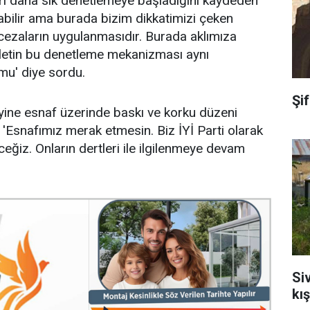
rı daha sık denetlemeye başladığını kaydeden
abilir ama burada bizim dikkatimizi çeken
cezaların uygulanmasıdır. Burada aklımıza
letin bu denetleme mekanizması aynı
mu' diye sordu.
Şi
 yine esnaf üzerinde baskı ve korku düzeni
, 'Esnafımız merak etmesin. Biz İYİ Parti olarak
ğiz. Onların dertleri ile ilgilenmeye devam
Si
kı