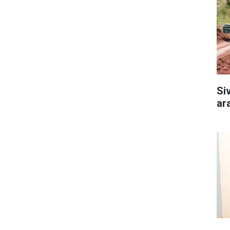
Si
ar