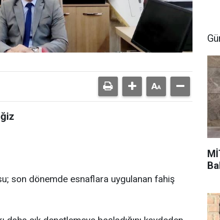
Gü
ğiz
Mİ
Ba
rasu; son dönemde esnaflara uygulanan fahiş