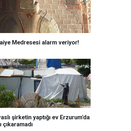
faiye Medresesi alarm veriyor!
vaslı şirketin yaptığı ev Erzurum'da
şı çıkaramadı