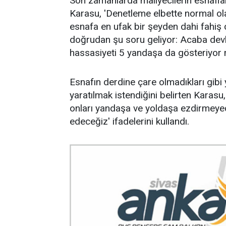
Son zamanlarda maliyecilerin esnafla
Karasu, 'Denetleme elbette normal ol
esnafa en ufak bir şeyden dahi fahiş 
doğrudan şu soru geliyor: Acaba dev
hassasiyeti 5 yandaşa da gösteriyor 
Esnafın derdine çare olmadıkları gibi
yaratılmak istendiğini belirten Karasu
onları yandaşa ve yoldaşa ezdirmeyece
edeceğiz' ifadelerini kullandı.