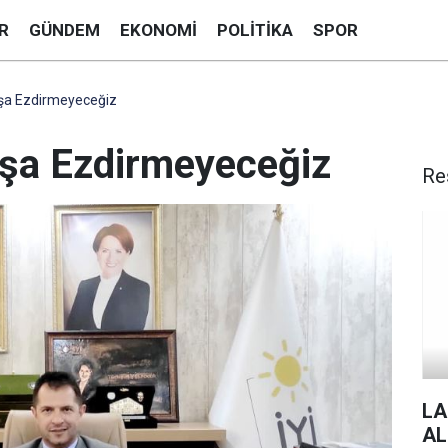
R
GÜNDEM
EKONOMI
POLITIKA
SPOR
şa Ezdirmeyeceğiz
aşa Ezdirmeyeceğiz
Re
LA
AL