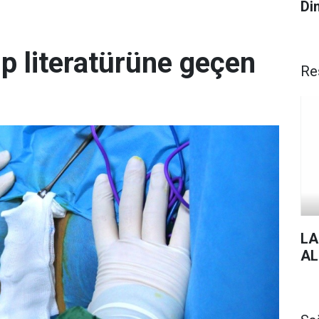
Di
ıp literatürüne geçen
Re
LA
AL