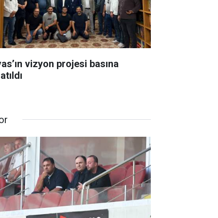
vas’ın vizyon projesi basına
atıldı
or