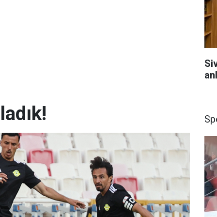
Si
anl
ladık!
Sp