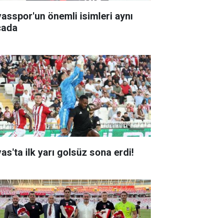
vasspor'un önemli isimleri aynı
cada
as'ta ilk yarı golsüz sona erdi!