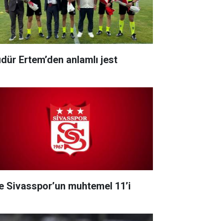
dür Ertem’den anlamlı jest
te Sivasspor’un muhtemel 11’i