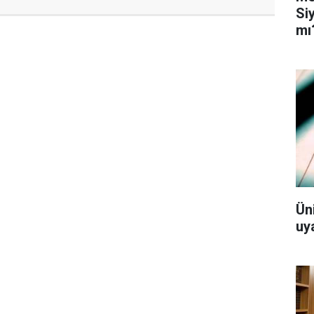
Si
mı
Ün
uy