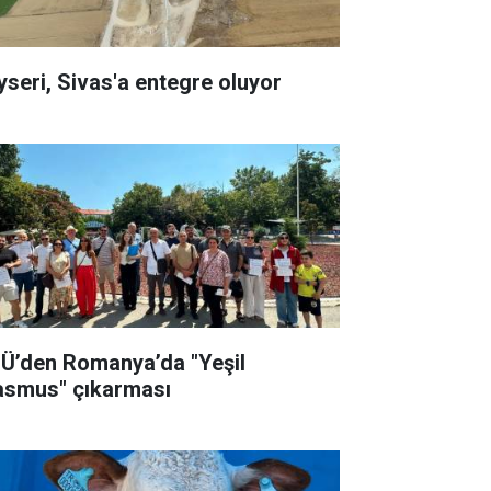
yseri, Sivas'a entegre oluyor
Ü’den Romanya’da "Yeşil
asmus" çıkarması