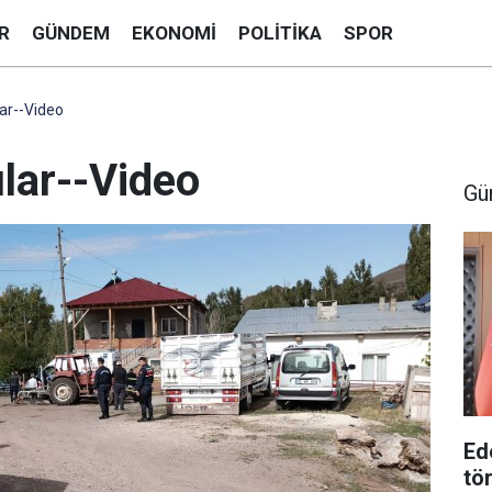
R
GÜNDEM
EKONOMI
POLITIKA
SPOR
ar--Video
lar--Video
Gü
Ed
tö