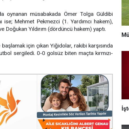
da oynanan müsabakada Ömer Tolga Güldibi
arını ise; Mehmet Pekmezci (1. Yardımcı hakem),
e Doğukan Yıldırım (dördüncü hakem) yaptı.
Mü
 başlamak için çıkan Yiğidolar, rakibi karşısında
tbol sergiledi. 0-0 golsüz biten maçta kırmızı-
İş