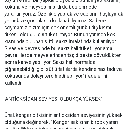
kökünü ve meyvesini sıklıkla beslenmede
yararlanıyoruz. Özellikle yaprak ve saplarını haşlayarak
yemek ve çorbalarda kullanabiliyoruz. Sadece
soymamız bizim için çok önemli çünkü dış kısmı
dikenli olduğu için tüketilmiyor. Bunun yanında kök
kısmında bulunan sütü sakız imalatında kullanılıyor.
Sivas ve çevresinde bu sakız hali tüketiliyor ama
çevre illerde meyvelerinden taş dibekte dövüldükten
sonra kahve yapılıyor. Sakız hali normalde
çiğnenebildiği gibi sütlü tatlılarda kendine has tadı ve
kokusunda dolayı tercih edilebiliyor' ifadelerini
kullandı.
'ANTİOKSİDAN SEVİYESİ OLDUKÇA YÜKSEK'
Ünal, kenger bitkisinin antioksidan seviyesinin yüksek
olduğuna değinerek, ' Kenger sakızının birçok yararı
var özellikle antioksidan seviyesi oldukça yüksek,