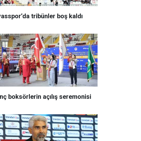
vasspor’da tribünler boş kaldı
nç boksörlerin açılış seremonisi