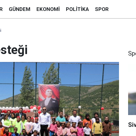
R
GÜNDEM
EKONOMI
POLITIKA
SPOR
i
steği
Sp
Siv