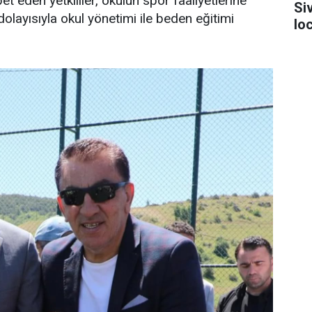
 eden yetkililer, okulun spor faaliyetlerine
Si
 dolayısıyla okul yönetimi ile beden eğitimi
lo