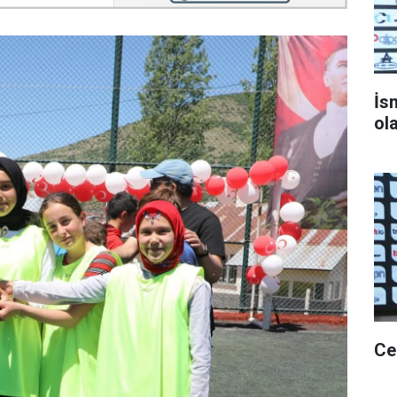
İs
ol
Ce