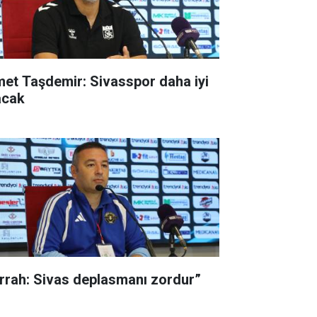
met Taşdemir: Sivasspor daha iyi
acak
rrah: Sivas deplasmanı zordur”