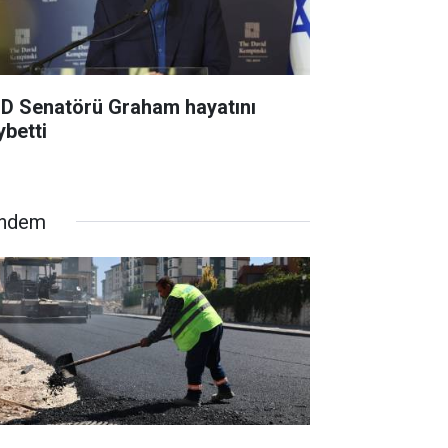
D Senatörü Graham hayatını
ybetti
ndem