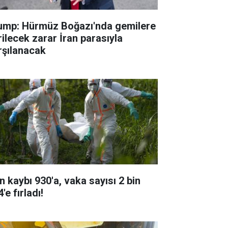
ump: Hürmüz Boğazı'nda gemilere
rilecek zarar İran parasıyla
rşılanacak
n kaybı 930'a, vaka sayısı 2 bin
'e fırladı!