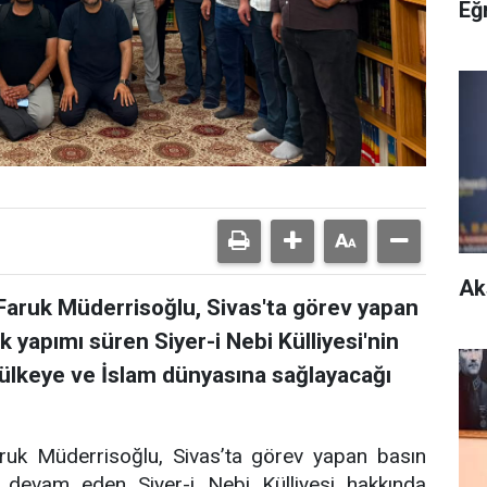
Eğ
Ak
Faruk Müderrisoğlu, Sivas'ta görev yapan
 yapımı süren Siyer-i Nebi Külliyesi'nin
 ülkeye ve İslam dünyasına sağlayacağı
ruk Müderrisoğlu, Sivas’ta görev yapan basın
 devam eden Siyer-i Nebi Külliyesi hakkında