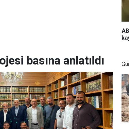
AB
ka
ojesi basına anlatıldı
Gü