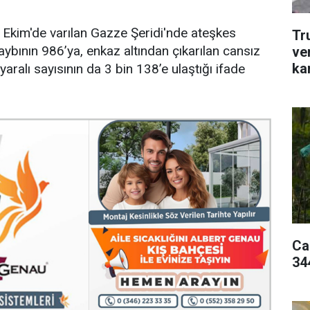
0 Ekim'de varılan Gazze Şeridi'nde ateşkes
Tr
bının 986’ya, enkaz altından çıkarılan cansız
ve
ka
yaralı sayısının da 3 bin 138’e ulaştığı ifade
Ca
344