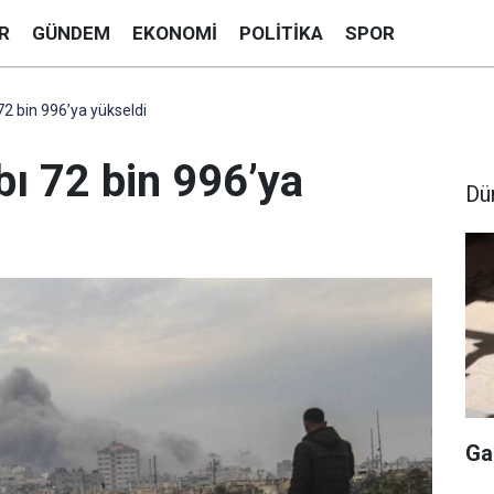
R
GÜNDEM
EKONOMI
POLITIKA
SPOR
2 bin 996’ya yükseldi
bı 72 bin 996’ya
Dü
Ga