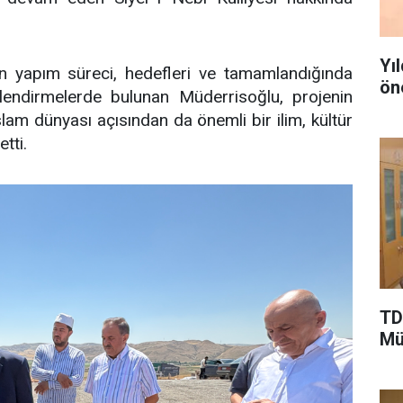
Yı
nin yapım süreci, hedefleri ve tamamlandığında
ön
endirmelerde bulunan Müderrisoğlu, projenin
İslam dünyası açısından da önemli bir ilim, kültür
tti.
TD
Mü