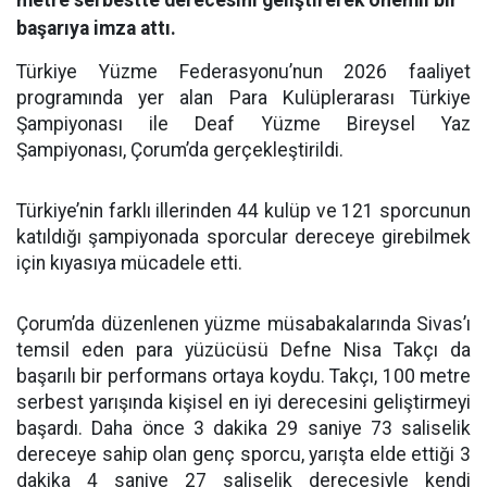
metre serbestte derecesini geliştirerek önemli bir
başarıya imza attı.
Türkiye Yüzme Federasyonu’nun 2026 faaliyet
programında yer alan Para Kulüplerarası Türkiye
Şampiyonası ile Deaf Yüzme Bireysel Yaz
Şampiyonası, Çorum’da gerçekleştirildi.
Türkiye’nin farklı illerinden 44 kulüp ve 121 sporcunun
katıldığı şampiyonada sporcular dereceye girebilmek
için kıyasıya mücadele etti.
Çorum’da düzenlenen yüzme müsabakalarında Sivas’ı
temsil eden para yüzücüsü Defne Nisa Takçı da
başarılı bir performans ortaya koydu. Takçı, 100 metre
serbest yarışında kişisel en iyi derecesini geliştirmeyi
başardı. Daha önce 3 dakika 29 saniye 73 saliselik
dereceye sahip olan genç sporcu, yarışta elde ettiği 3
dakika 4 saniye 27 saliselik derecesiyle kendi